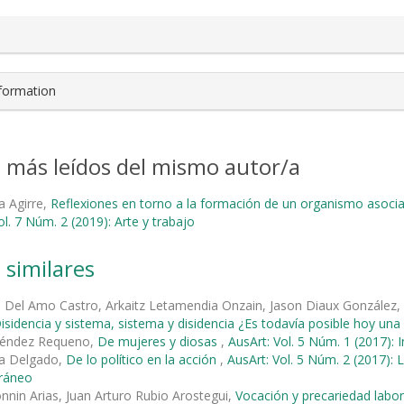
nformation
s más leídos del mismo autor/a
ta Agirre,
Reflexiones en torno a la formación de un organismo asociat
ol. 7 Núm. 2 (2019): Arte y trabajo
 similares
 Del Amo Castro, Arkaitz Letamendia Onzain, Jason Diaux González,
isidencia y sistema, sistema y disidencia ¿Es todavía posible hoy una c
néndez Requeno,
De mujeres y diosas
,
AusArt: Vol. 5 Núm. 1 (2017): 
a Delgado,
De lo político en la acción
,
AusArt: Vol. 5 Núm. 2 (2017): L
ráneo
onnin Arias, Juan Arturo Rubio Arostegui,
Vocación y precariedad labor