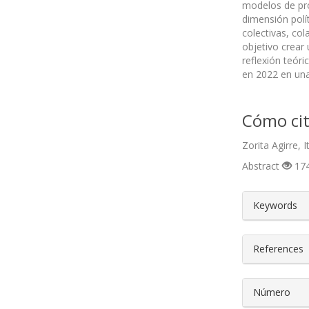
modelos de pro
dimensión polí
colectivas, co
objetivo crear 
reflexión teóri
en 2022 en una
Cómo cit
Zorita Agirre, 
Abstract
174
##plugin
Keywords
References
Número