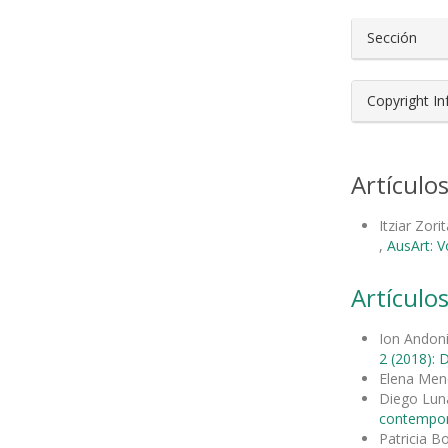
Sección
Copyright I
Artículo
Itziar Zori
,
AusArt: V
Artículos
Ion Andoni
2 (2018): D
Elena Me
Diego Lun
contempo
Patricia B