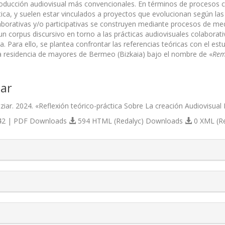
ducción audiovisual más convencionales. En términos de procesos c
tica, y suelen estar vinculados a proyectos que evolucionan según las 
laborativas y/o participativas se construyen mediante procesos de med
un corpus discursivo en torno a las prácticas audiovisuales colaborat
ca. Para ello, se plantea confrontar las referencias teóricas con el es
 residencia de mayores de Bermeo (Bizkaia) bajo el nombre de «
Rem
ar
Itziar. 2024. «Reflexión teórico-práctica Sobre La creación Audiovisual 
2 | PDF Downloads
594 HTML (Redalyc) Downloads
0 XML (R
s.themes.bootstrap3.article.details##