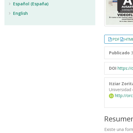
Español (España)
English
PDF
HTML
Publicado
3
DOI
https:/
Itziar Zorit
Universidad 
http://or
Resume
Existe una form