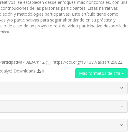
reativos, se establecen desde enfoques más horizontales, con una
contribuciones de las personas participantes. Estas narrativas
iación y metodologías participativas. Este artículo tiene como
ivas y/o participativas para seguir ahondando en su práctica y
tudio de caso de un proyecto real de video participativo desarrollado
ake»
.
Participativa».
AusArt
12 (1). https://doi.org/10.1387/ausart.25822.
edalyc) Downloads
0
Más formatos de cita