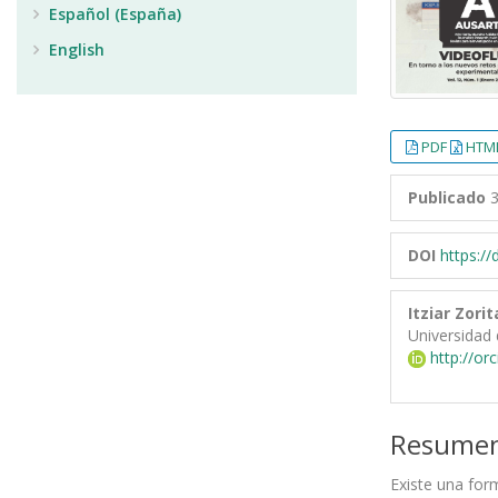
Español (España)
English
PDF
HTML
Publicado
3
DOI
https:/
Itziar Zorit
Universidad 
http://or
Resume
Existe una form