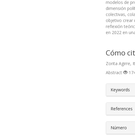
modelos de pro
dimensión polí
colectivas, co
objetivo crear 
reflexión teóri
en 2022 en una
Cómo cit
Zorita Agirre, 
Abstract
174
##plugin
Keywords
References
Número