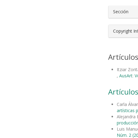
Sección
Copyright I
Artículo
Itziar Zori
,
AusArt: V
Artículos
Carla Álva
artísticas
Alejandra
producción
Luis Manu
Núm. 2 (20