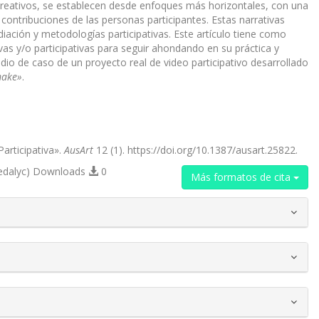
reativos, se establecen desde enfoques más horizontales, con una
contribuciones de las personas participantes. Estas narrativas
iación y metodologías participativas. Este artículo tiene como
ivas y/o participativas para seguir ahondando en su práctica y
tudio de caso de un proyecto real de video participativo desarrollado
ake»
.
Participativa».
AusArt
12 (1). https://doi.org/10.1387/ausart.25822.
edalyc) Downloads
0
Más formatos de cita