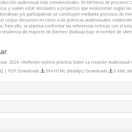
ducción audiovisual más convencionales. En términos de procesos c
tica, y suelen estar vinculados a proyectos que evolucionan según las 
laborativas y/o participativas se construyen mediante procesos de med
un corpus discursivo en torno a las prácticas audiovisuales colaborat
ca. Para ello, se plantea confrontar las referencias teóricas con el es
 residencia de mayores de Bermeo (Bizkaia) bajo el nombre de «
Rem
ar
Itziar. 2024. «Reflexión teórico-práctica Sobre La creación Audiovisual 
2 | PDF Downloads
594 HTML (Redalyc) Downloads
0 XML (R
s.themes.bootstrap3.article.details##