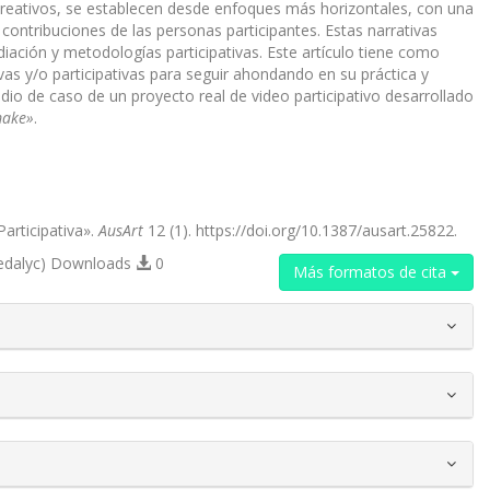
reativos, se establecen desde enfoques más horizontales, con una
contribuciones de las personas participantes. Estas narrativas
iación y metodologías participativas. Este artículo tiene como
ivas y/o participativas para seguir ahondando en su práctica y
tudio de caso de un proyecto real de video participativo desarrollado
ake»
.
Participativa».
AusArt
12 (1). https://doi.org/10.1387/ausart.25822.
edalyc) Downloads
0
Más formatos de cita