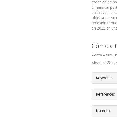
modelos de pro
dimensión polí
colectivas, co
objetivo crear 
reflexión teóri
en 2022 en una
Cómo cit
Zorita Agirre, 
Abstract
174
##plugin
Keywords
References
Número