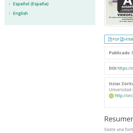
Español (España)
English
PDF
HTML
Publicado
3
DOI
https:/
Itziar Zorit
Universidad 
http://or
Resume
Existe una form