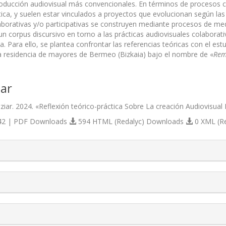
ducción audiovisual más convencionales. En términos de procesos c
tica, y suelen estar vinculados a proyectos que evolucionan según las 
laborativas y/o participativas se construyen mediante procesos de med
un corpus discursivo en torno a las prácticas audiovisuales colaborat
ca. Para ello, se plantea confrontar las referencias teóricas con el es
 residencia de mayores de Bermeo (Bizkaia) bajo el nombre de «
Rem
ar
Itziar. 2024. «Reflexión teórico-práctica Sobre La creación Audiovisual 
2 | PDF Downloads
594 HTML (Redalyc) Downloads
0 XML (R
s.themes.bootstrap3.article.details##