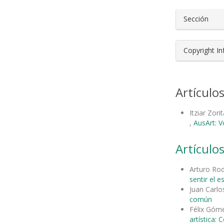
Sección
Copyright I
Artículo
Itziar Zori
,
AusArt: V
Artículos
Arturo Ro
sentir el 
Juan Carlo
común
Félix Góm
artística: