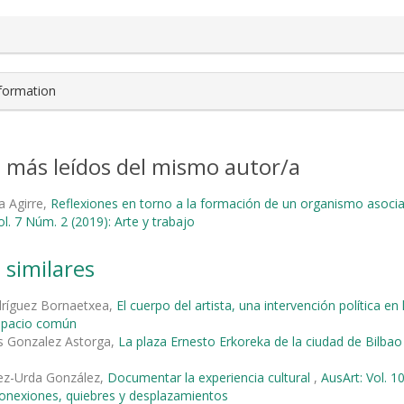
nformation
s más leídos del mismo autor/a
ta Agirre,
Reflexiones en torno a la formación de un organismo asociat
ol. 7 Núm. 2 (2019): Arte y trabajo
 similares
dríguez Bornaetxea,
El cuerpo del artista, una intervención política en
espacio común
s Gonzalez Astorga,
La plaza Ernesto Erkoreka de la ciudad de Bilba
ez-Urda González,
Documentar la experiencia cultural
,
AusArt: Vol. 1
 Conexiones, quiebres y desplazamientos