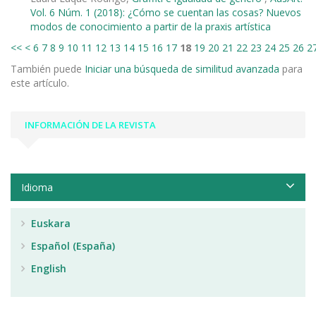
Vol. 6 Núm. 1 (2018): ¿Cómo se cuentan las cosas? Nuevos
modos de conocimiento a partir de la praxis artística
<<
<
6
7
8
9
10
11
12
13
14
15
16
17
18
19
20
21
22
23
24
25
26
2
También puede
Iniciar una búsqueda de similitud avanzada
para
este artículo.
INFORMACIÓN DE LA REVISTA
Idioma
Euskara
Español (España)
English