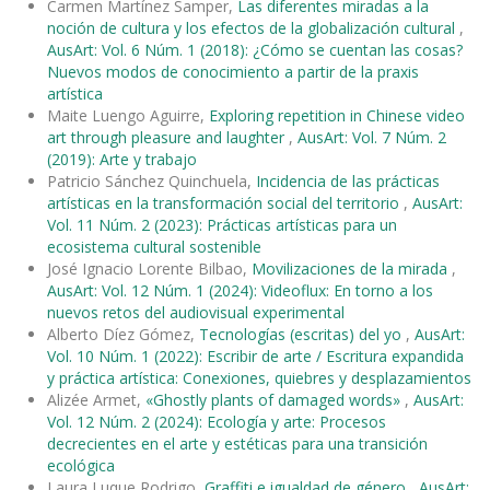
Carmen Martínez Samper,
Las diferentes miradas a la
noción de cultura y los efectos de la globalización cultural
,
AusArt: Vol. 6 Núm. 1 (2018): ¿Cómo se cuentan las cosas?
Nuevos modos de conocimiento a partir de la praxis
artística
Maite Luengo Aguirre,
Exploring repetition in Chinese video
art through pleasure and laughter
,
AusArt: Vol. 7 Núm. 2
(2019): Arte y trabajo
Patricio Sánchez Quinchuela,
Incidencia de las prácticas
artísticas en la transformación social del territorio
,
AusArt:
Vol. 11 Núm. 2 (2023): Prácticas artísticas para un
ecosistema cultural sostenible
José Ignacio Lorente Bilbao,
Movilizaciones de la mirada
,
AusArt: Vol. 12 Núm. 1 (2024): Videoflux: En torno a los
nuevos retos del audiovisual experimental
Alberto Díez Gómez,
Tecnologías (escritas) del yo
,
AusArt:
Vol. 10 Núm. 1 (2022): Escribir de arte / Escritura expandida
y práctica artística: Conexiones, quiebres y desplazamientos
Alizée Armet,
«Ghostly plants of damaged words»
,
AusArt:
Vol. 12 Núm. 2 (2024): Ecología y arte: Procesos
decrecientes en el arte y estéticas para una transición
ecológica
Laura Luque Rodrigo,
Graffiti e igualdad de género
,
AusArt: