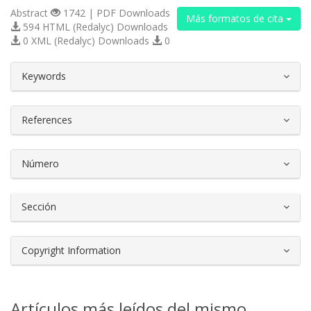
Abstract
1742 | PDF Downloads
Más formatos de cita
594 HTML (Redalyc) Downloads
0 XML (Redalyc) Downloads
0
##plugins.themes.bootstrap3.article.d
Keywords
References
Número
Sección
Copyright Information
Artículos más leídos del mismo