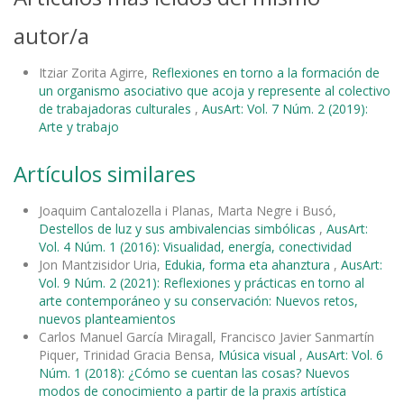
autor/a
Itziar Zorita Agirre,
Reflexiones en torno a la formación de
un organismo asociativo que acoja y represente al colectivo
de trabajadoras culturales
,
AusArt: Vol. 7 Núm. 2 (2019):
Arte y trabajo
Artículos similares
Joaquim Cantalozella i Planas, Marta Negre i Busó,
Destellos de luz y sus ambivalencias simbólicas
,
AusArt:
Vol. 4 Núm. 1 (2016): Visualidad, energía, conectividad
Jon Mantzisidor Uria,
Edukia, forma eta ahanztura
,
AusArt:
Vol. 9 Núm. 2 (2021): Reflexiones y prácticas en torno al
arte contemporáneo y su conservación: Nuevos retos,
nuevos planteamientos
Carlos Manuel García Miragall, Francisco Javier Sanmartín
Piquer, Trinidad Gracia Bensa,
Música visual
,
AusArt: Vol. 6
Núm. 1 (2018): ¿Cómo se cuentan las cosas? Nuevos
modos de conocimiento a partir de la praxis artística