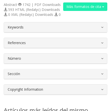
Abstract
1742 | PDF Downloads
Más formatos de cita
593 HTML (Redalyc) Downloads
0 XML (Redalyc) Downloads
0
##plugins.themes.bootstrap3.article.d
Keywords
References
Número
Sección
Copyright Information
Artículos más leídos del mismo