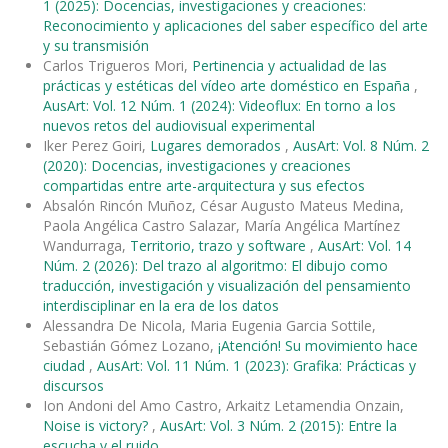
1 (2025): Docencias, investigaciones y creaciones:
Reconocimiento y aplicaciones del saber específico del arte
y su transmisión
Carlos Trigueros Mori,
Pertinencia y actualidad de las
prácticas y estéticas del vídeo arte doméstico en España
,
AusArt: Vol. 12 Núm. 1 (2024): Videoflux: En torno a los
nuevos retos del audiovisual experimental
Iker Perez Goiri,
Lugares demorados
,
AusArt: Vol. 8 Núm. 2
(2020): Docencias, investigaciones y creaciones
compartidas entre arte-arquitectura y sus efectos
Absalón Rincón Muñoz, César Augusto Mateus Medina,
Paola Angélica Castro Salazar, María Angélica Martínez
Wandurraga,
Territorio, trazo y software
,
AusArt: Vol. 14
Núm. 2 (2026): Del trazo al algoritmo: El dibujo como
traducción, investigación y visualización del pensamiento
interdisciplinar en la era de los datos
Alessandra De Nicola, Maria Eugenia Garcia Sottile,
Sebastián Gómez Lozano,
¡Atención! Su movimiento hace
ciudad
,
AusArt: Vol. 11 Núm. 1 (2023): Grafika: Prácticas y
discursos
Ion Andoni del Amo Castro, Arkaitz Letamendia Onzain,
Noise is victory?
,
AusArt: Vol. 3 Núm. 2 (2015): Entre la
escucha y el ruido