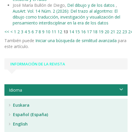
José María Bullón de Diego,
Del dibujo y de los datos
,
AusArt: Vol. 14 Núm. 2 (2026): Del trazo al algoritmo: El
dibujo como traducción, investigación y visualización del
pensamiento interdisciplinar en la era de los datos
<<
<
1
2
3
4
5
6
7
8
9
10
11
12
13
14
15
16
17
18
19
20
21
22
23
2
También puede
Iniciar una búsqueda de similitud avanzada
para
este artículo.
INFORMACIÓN DE LA REVISTA
Idioma
Euskara
Español (España)
English