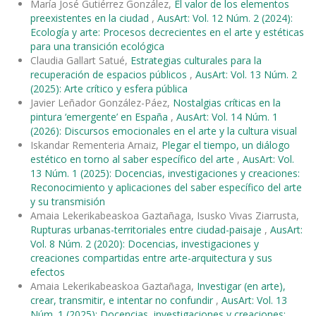
María José Gutiérrez González,
El valor de los elementos
preexistentes en la ciudad
,
AusArt: Vol. 12 Núm. 2 (2024):
Ecología y arte: Procesos decrecientes en el arte y estéticas
para una transición ecológica
Claudia Gallart Satué,
Estrategias culturales para la
recuperación de espacios públicos
,
AusArt: Vol. 13 Núm. 2
(2025): Arte crítico y esfera pública
Javier Leñador González-Páez,
Nostalgias críticas en la
pintura ‘emergente’ en España
,
AusArt: Vol. 14 Núm. 1
(2026): Discursos emocionales en el arte y la cultura visual
Iskandar Rementeria Arnaiz,
Plegar el tiempo, un diálogo
estético en torno al saber específico del arte
,
AusArt: Vol.
13 Núm. 1 (2025): Docencias, investigaciones y creaciones:
Reconocimiento y aplicaciones del saber específico del arte
y su transmisión
Amaia Lekerikabeaskoa Gaztañaga, Isusko Vivas Ziarrusta,
Rupturas urbanas-territoriales entre ciudad-paisaje
,
AusArt:
Vol. 8 Núm. 2 (2020): Docencias, investigaciones y
creaciones compartidas entre arte-arquitectura y sus
efectos
Amaia Lekerikabeaskoa Gaztañaga,
Investigar (en arte),
crear, transmitir, e intentar no confundir
,
AusArt: Vol. 13
Núm. 1 (2025): Docencias, investigaciones y creaciones: