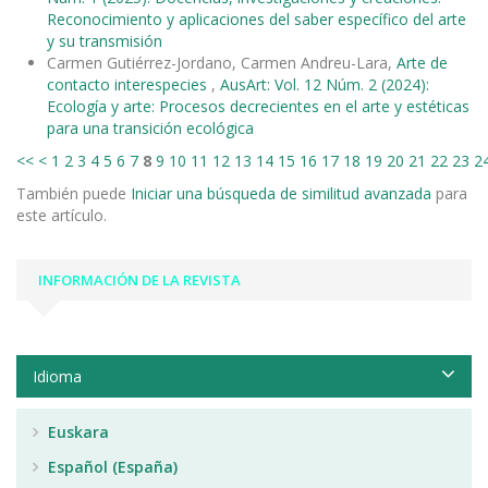
Reconocimiento y aplicaciones del saber específico del arte
y su transmisión
Carmen Gutiérrez-Jordano, Carmen Andreu-Lara,
Arte de
contacto interespecies
,
AusArt: Vol. 12 Núm. 2 (2024):
Ecología y arte: Procesos decrecientes en el arte y estéticas
para una transición ecológica
<<
<
1
2
3
4
5
6
7
8
9
10
11
12
13
14
15
16
17
18
19
20
21
22
23
2
También puede
Iniciar una búsqueda de similitud avanzada
para
este artículo.
INFORMACIÓN DE LA REVISTA
Idioma
Euskara
Español (España)