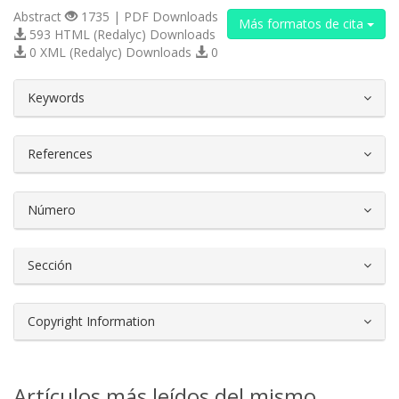
Abstract
1735 | PDF Downloads
Más formatos de cita
593 HTML (Redalyc) Downloads
0 XML (Redalyc) Downloads
0
##plugins.themes.bootstrap3.article.d
Keywords
References
Número
Sección
Copyright Information
Artículos más leídos del mismo