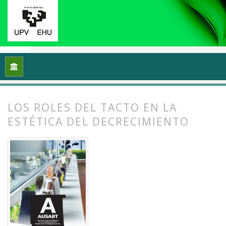
Inicio
Archivos
Vol. 12 Núm. 2 (2024): Ecología y arte: Proce
LOS ROLES DEL TACTO EN LA
ESTÉTICA DEL DECRECIMIENTO
##plugins.themes.bootstrap3.article.
##plugins.themes.bootstrap3.article.