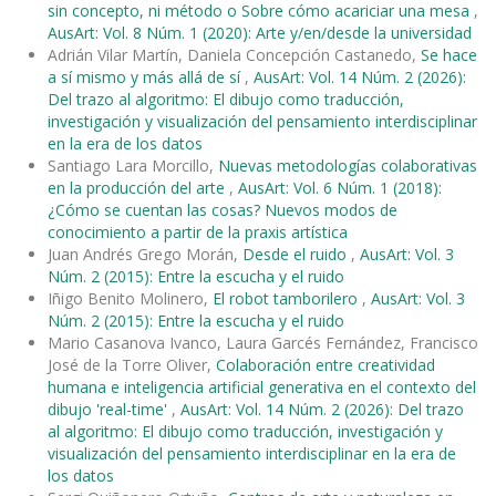
sin concepto, ni método o Sobre cómo acariciar una mesa
,
AusArt: Vol. 8 Núm. 1 (2020): Arte y/en/desde la universidad
Adrián Vilar Martín, Daniela Concepción Castanedo,
Se hace
a sí mismo y más allá de sí
,
AusArt: Vol. 14 Núm. 2 (2026):
Del trazo al algoritmo: El dibujo como traducción,
investigación y visualización del pensamiento interdisciplinar
en la era de los datos
Santiago Lara Morcillo,
Nuevas metodologías colaborativas
en la producción del arte
,
AusArt: Vol. 6 Núm. 1 (2018):
¿Cómo se cuentan las cosas? Nuevos modos de
conocimiento a partir de la praxis artística
Juan Andrés Grego Morán,
Desde el ruido
,
AusArt: Vol. 3
Núm. 2 (2015): Entre la escucha y el ruido
Iñigo Benito Molinero,
El robot tamborilero
,
AusArt: Vol. 3
Núm. 2 (2015): Entre la escucha y el ruido
Mario Casanova Ivanco, Laura Garcés Fernández, Francisco
José de la Torre Oliver,
Colaboración entre creatividad
humana e inteligencia artificial generativa en el contexto del
dibujo 'real-time'
,
AusArt: Vol. 14 Núm. 2 (2026): Del trazo
al algoritmo: El dibujo como traducción, investigación y
visualización del pensamiento interdisciplinar en la era de
los datos