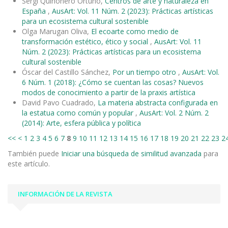
Sergi Quiñonero Ortuño,
Centros de arte y naturaleza en
España
,
AusArt: Vol. 11 Núm. 2 (2023): Prácticas artísticas
para un ecosistema cultural sostenible
Olga Marugan Oliva,
El ecoarte como medio de
transformación estético, ético y social
,
AusArt: Vol. 11
Núm. 2 (2023): Prácticas artísticas para un ecosistema
cultural sostenible
Óscar del Castillo Sánchez,
Por un tiempo otro
,
AusArt: Vol.
6 Núm. 1 (2018): ¿Cómo se cuentan las cosas? Nuevos
modos de conocimiento a partir de la praxis artística
David Pavo Cuadrado,
La materia abstracta configurada en
la estatua como común y popular
,
AusArt: Vol. 2 Núm. 2
(2014): Arte, esfera pública y política
<<
<
1
2
3
4
5
6
7
8
9
10
11
12
13
14
15
16
17
18
19
20
21
22
23
2
También puede
Iniciar una búsqueda de similitud avanzada
para
este artículo.
INFORMACIÓN DE LA REVISTA