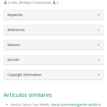
0 XML (Redalyc) Downloads
0
##plugins.themes.bootstrap3.article.d
Keywords
References
Número
Sección
Copyright Information
Artículos similares
Irantzu Sanzo San Martín,
Hacia una investigación artística