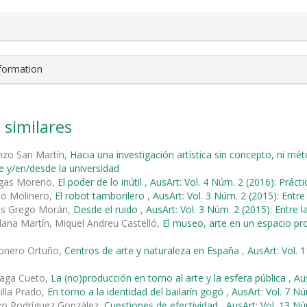
nformation
 similares
nzo San Martín,
Hacia una investigación artística sin concepto, ni 
te y/en/desde la universidad
egas Moreno,
El poder de lo inútil
,
AusArt: Vol. 4 Núm. 2 (2016): Prácti
to Molinero,
El robot tamborilero
,
AusArt: Vol. 3 Núm. 2 (2015): Entre
és Grego Morán,
Desde el ruido
,
AusArt: Vol. 3 Núm. 2 (2015): Entre l
lana Martín, Miquel Andreu Castelló,
El museo, arte en un espacio p
ñonero Ortuño,
Centros de arte y naturaleza en España
,
AusArt: Vol. 
naga Cueto,
La (no)producción en torno al arte y la esfera pública
,
Aus
illa Prado,
En torno a la identidad del bailarín gogó
,
AusArt: Vol. 7 Nú
xo Rodríguez González,
Cuestiones de efectividad
,
AusArt: Vol. 13 Núm