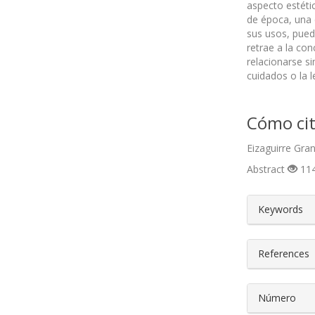
aspecto estétic
de época, una 
sus usos, pued
retrae a la con
relacionarse si
cuidados o la l
Cómo cit
Eizaguirre Gra
Abstract
114
##plugin
Keywords
References
Número