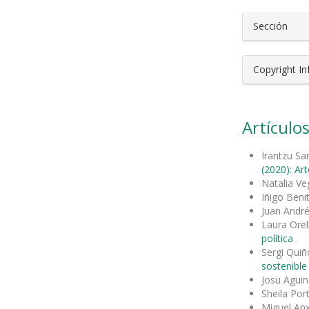
Sección
Copyright I
Artículos
Irantzu Sa
(2020): Ar
Natalia V
Iñigo Beni
Juan Andr
Laura Orel
política
Sergi Qui
sostenible
Josu Agui
Sheila Port
Miguel An