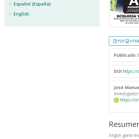
Español (España)
English
PDF
HTML
Publicado
0
DOI
https:/
José Manue
Investigador
https://o
Resume
Según gana más