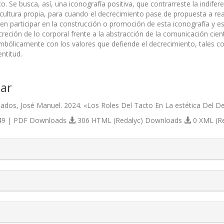
o. Se busca, así, una iconografía positiva, que contrarreste la indifere
cultura propia, para cuando el decrecimiento pase de propuesta a real
en participar en la construcción o promoción de esta iconografía y est
creción de lo corporal frente a la abstracción de la comunicación cie
mbólicamente con los valores que defiende el decrecimiento, tales como
entitud.
ar
nados, José Manuel. 2024. «Los Roles Del Tacto En La estética Del D
9 | PDF Downloads
306 HTML (Redalyc) Downloads
0 XML (R
s.themes.bootstrap3.article.details##