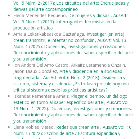
Vol. 5 Núm. 2 (2017): Los circuitos del arte: Encrucijadas y
derivas del arte contemporáneo
Elena Menéndez Requeno,
De mujeres y diosas
,
AusArt:
Vol. 5 Núm. 1 (2017): Interrogantes feministas en la
producción artística
Amaia Lekerikabeaskoa Gaztañaga,
Investigar (en arte),
crear, transmitir, e intentar no confundir
,
AusArt: Vol. 13
Núm. 1 (2025): Docencias, investigaciones y creaciones:
Reconocimiento y aplicaciones del saber específico del arte
y su transmisión
Ion Andoni Del Amo Castro, Arkaitz Letamendia Onzain,
Jason Diaux González,
Arte y disidencia en la sociedad
fragmentada
,
AusArt: Vol. 6 Núm. 2 (2018): Disidencia y
sistema, sistema y disidencia ¿Es todavía posible hoy una
crítica al sistema desde las prácticas artísticas?
Iskandar Rementeria Arnaiz,
Plegar el tiempo, un diálogo
estético en torno al saber específico del arte
,
AusArt: Vol.
13 Núm. 1 (2025): Docencias, investigaciones y creaciones:
Reconocimiento y aplicaciones del saber específico del arte
y su transmisión
Elena Robles Mateo,
Redes que crean arte
,
AusArt: Vol. 10
Núm. 1 (2022): Escribir de arte / Escritura expandida y