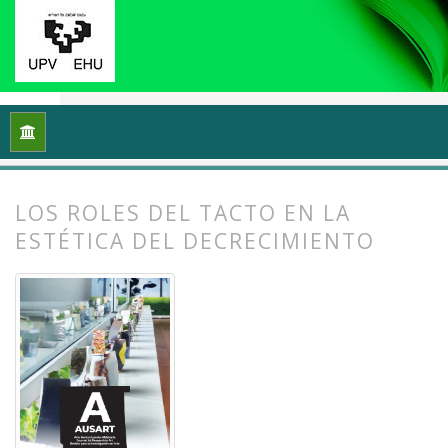
Inicio
Archivos
Vol. 12 Núm. 2 (2024): Ecología y arte: Proce
LOS ROLES DEL TACTO EN LA
ESTÉTICA DEL DECRECIMIENTO
##plugins.themes.bootstrap3.article.
##plugins.themes.bootstrap3.article.