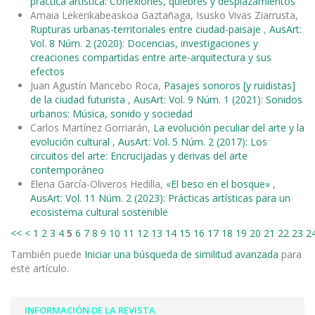
práctica artística: Conexiones, quiebres y desplazamientos
Amaia Lekerikabeaskoa Gaztañaga, Isusko Vivas Ziarrusta,
Rupturas urbanas-territoriales entre ciudad-paisaje
,
AusArt:
Vol. 8 Núm. 2 (2020): Docencias, investigaciones y
creaciones compartidas entre arte-arquitectura y sus
efectos
Juan Agustín Mancebo Roca,
Pasajes sonoros [y ruidistas]
de la ciudad futurista
,
AusArt: Vol. 9 Núm. 1 (2021): Sonidos
urbanos: Música, sonido y sociedad
Carlos Martínez Gorriarán,
La evolución peculiar del arte y la
evolución cultural
,
AusArt: Vol. 5 Núm. 2 (2017): Los
circuitos del arte: Encrucijadas y derivas del arte
contemporáneo
Elena García-Oliveros Hedilla,
«El beso en el bosque»
,
AusArt: Vol. 11 Núm. 2 (2023): Prácticas artísticas para un
ecosistema cultural sostenible
<<
<
1
2
3
4
5
6
7
8
9
10
11
12
13
14
15
16
17
18
19
20
21
22
23
2
También puede
Iniciar una búsqueda de similitud avanzada
para
este artículo.
INFORMACIÓN DE LA REVISTA