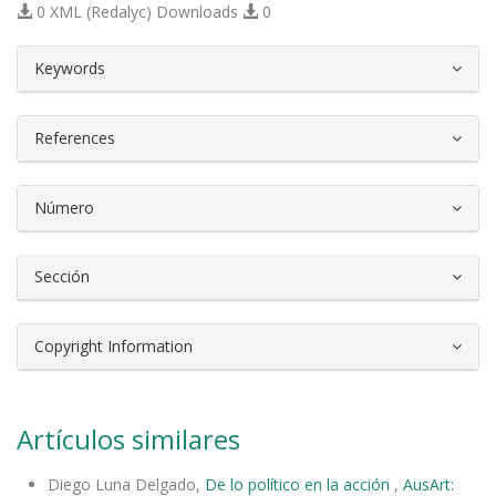
0 XML (Redalyc) Downloads
0
##plugins.themes.bootstrap3.article.d
Keywords
References
Número
Sección
Copyright Information
Artículos similares
Diego Luna Delgado,
De lo político en la acción
,
AusArt: