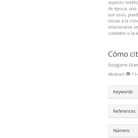
aspecto estétic
de época, una 
sus usos, pued
retrae a la con
relacionarse si
cuidados o la l
Cómo cit
Eizaguirre Gra
Abstract
114
##plugin
Keywords
References
Número