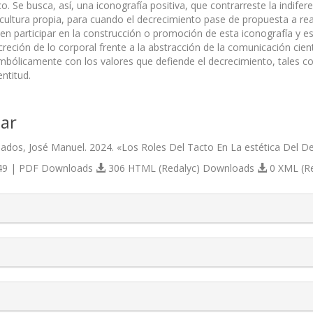
o. Se busca, así, una iconografía positiva, que contrarreste la indifere
cultura propia, para cuando el decrecimiento pase de propuesta a real
en participar en la construcción o promoción de esta iconografía y est
creción de lo corporal frente a la abstracción de la comunicación cie
mbólicamente con los valores que defiende el decrecimiento, tales como
entitud.
ar
nados, José Manuel. 2024. «Los Roles Del Tacto En La estética Del D
9 | PDF Downloads
306 HTML (Redalyc) Downloads
0 XML (R
s.themes.bootstrap3.article.details##