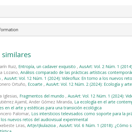
nformation
 similares
rín Ruiz,
Entropía, un cadaver exquisito
,
AusArt: Vol. 2 Núm. 1 (2014
na Lozano,
Análisis comparado de las prácticas artísticas contemporá
n
,
AusArt: Vol. 12 Núm. 1 (2024): Videoflux: En torno a los nuevos ret
ñonero Ortuño,
Ecoarte
,
AusArt: Vol. 12 Núm. 2 (2024): Ecología y art
a Iglesias,
Fragmentos del mundo
,
AusArt: Vol. 12 Núm. 1 (2024): Vi
Gutiérrez Ajamil, Ander Gómez Miranda,
La ecología en el arte cont
es en el arte y estéticas para una transición ecológica
oncero Palomar,
Los intersticios televisados como soporte para la prá
 los nuevos retos del audiovisual experimental
xebeste Liras,
Art(e/i)kulazioa
,
AusArt: Vol. 6 Núm. 1 (2018): ¿Cómo 
tística