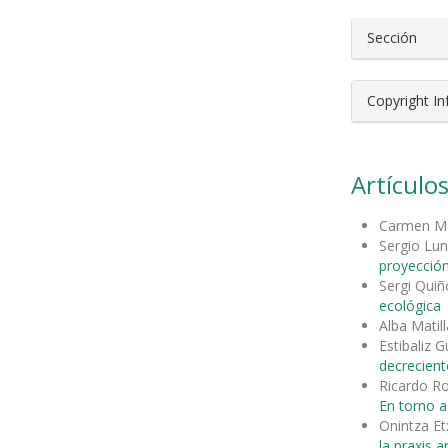
Sección
Copyright I
Artículos
Carmen Ma
Sergio Lu
proyecció
Sergi Qui
ecológica
Alba Matill
Estibaliz 
decrecient
Ricardo R
En torno a
Onintza Et
la praxis ar