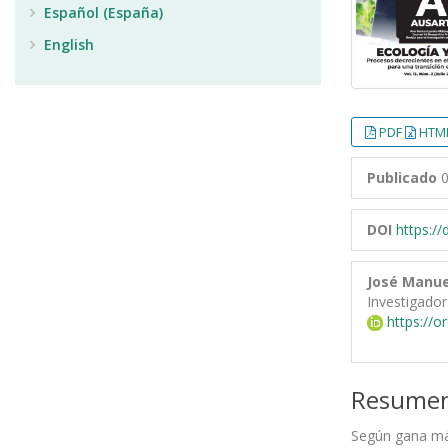
Español (España)
English
PDF
HTML
Publicado
0
DOI
https:/
José Manue
Investigador
https://o
Resume
Según gana más