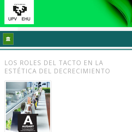
Inicio
Archivos
Vol. 12 Núm. 2 (2024): Ecología y arte: Proce
LOS ROLES DEL TACTO EN LA
ESTÉTICA DEL DECRECIMIENTO
##plugins.themes.bootstrap3.article.
##plugins.themes.bootstrap3.article.