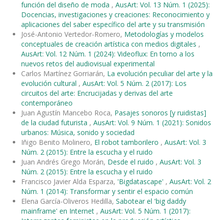
función del diseño de moda
,
AusArt: Vol. 13 Núm. 1 (2025):
Docencias, investigaciones y creaciones: Reconocimiento y
aplicaciones del saber específico del arte y su transmisión
José-Antonio Vertedor-Romero,
Metodologías y modelos
conceptuales de creación artística con medios digitales
,
AusArt: Vol. 12 Núm. 1 (2024): Videoflux: En torno a los
nuevos retos del audiovisual experimental
Carlos Martínez Gorriarán,
La evolución peculiar del arte y la
evolución cultural
,
AusArt: Vol. 5 Núm. 2 (2017): Los
circuitos del arte: Encrucijadas y derivas del arte
contemporáneo
Juan Agustín Mancebo Roca,
Pasajes sonoros [y ruidistas]
de la ciudad futurista
,
AusArt: Vol. 9 Núm. 1 (2021): Sonidos
urbanos: Música, sonido y sociedad
Iñigo Benito Molinero,
El robot tamborilero
,
AusArt: Vol. 3
Núm. 2 (2015): Entre la escucha y el ruido
Juan Andrés Grego Morán,
Desde el ruido
,
AusArt: Vol. 3
Núm. 2 (2015): Entre la escucha y el ruido
Francisco Javier Alda Esparza,
'Bigdatascape'
,
AusArt: Vol. 2
Núm. 1 (2014): Transformar y sentir el espacio común
Elena García-Oliveros Hedilla,
Sabotear el 'big daddy
mainframe' en Internet
,
AusArt: Vol. 5 Núm. 1 (2017):