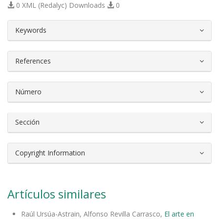
0 XML (Redalyc) Downloads
0
##plugins.themes.bootstrap3.article.d
Keywords
References
Número
Sección
Copyright Information
Artículos similares
Raúl Ursúa-Astrain, Alfonso Revilla Carrasco,
El arte en