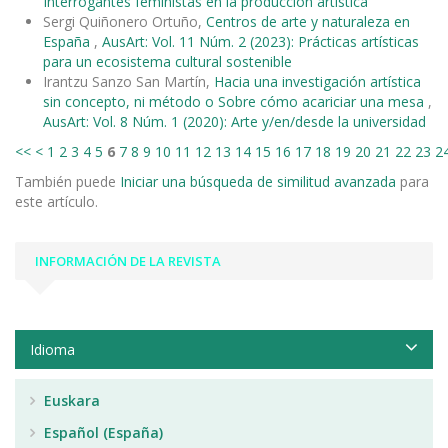
Interrogantes feministas en la producción artística
Sergi Quiñonero Ortuño,
Centros de arte y naturaleza en
España
,
AusArt: Vol. 11 Núm. 2 (2023): Prácticas artísticas
para un ecosistema cultural sostenible
Irantzu Sanzo San Martín,
Hacia una investigación artística
sin concepto, ni método o Sobre cómo acariciar una mesa
,
AusArt: Vol. 8 Núm. 1 (2020): Arte y/en/desde la universidad
<<
<
1
2
3
4
5
6
7
8
9
10
11
12
13
14
15
16
17
18
19
20
21
22
23
2
También puede
Iniciar una búsqueda de similitud avanzada
para
este artículo.
INFORMACIÓN DE LA REVISTA
Idioma
Euskara
Español (España)