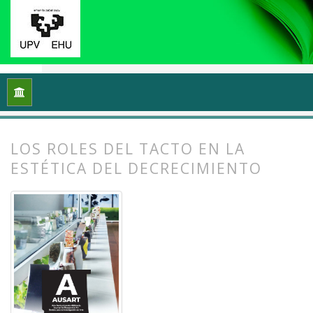
Inicio
Archivos
Vol. 12 Núm. 2 (2024): Ecología y arte: Proce
LOS ROLES DEL TACTO EN LA
ESTÉTICA DEL DECRECIMIENTO
##plugins.themes.bootstrap3.article.
##plugins.themes.bootstrap3.article.