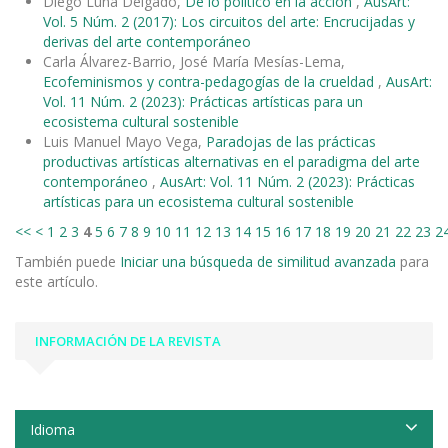
Diego Luna Delgado,
De lo político en la acción
,
AusArt:
Vol. 5 Núm. 2 (2017): Los circuitos del arte: Encrucijadas y
derivas del arte contemporáneo
Carla Álvarez-Barrio, José María Mesías-Lema,
Ecofeminismos y contra-pedagogías de la crueldad
,
AusArt:
Vol. 11 Núm. 2 (2023): Prácticas artísticas para un
ecosistema cultural sostenible
Luis Manuel Mayo Vega,
Paradojas de las prácticas
productivas artísticas alternativas en el paradigma del arte
contemporáneo
,
AusArt: Vol. 11 Núm. 2 (2023): Prácticas
artísticas para un ecosistema cultural sostenible
<<
<
1
2
3
4
5
6
7
8
9
10
11
12
13
14
15
16
17
18
19
20
21
22
23
2
También puede
Iniciar una búsqueda de similitud avanzada
para
este artículo.
INFORMACIÓN DE LA REVISTA
Idioma