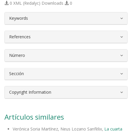
0 XML (Redalyc) Downloads
0
##plugins.themes.bootstrap3.article.d
Keywords
References
Número
Sección
Copyright Information
Artículos similares
Verónica Soria Martínez, Neus Lozano Sanfèlix,
La cuarta