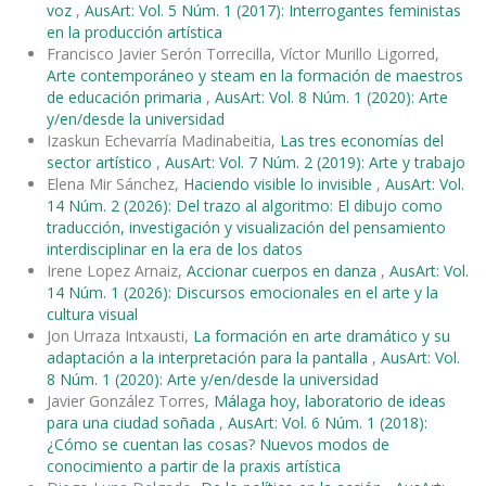
voz
,
AusArt: Vol. 5 Núm. 1 (2017): Interrogantes feministas
en la producción artística
Francisco Javier Serón Torrecilla, Víctor Murillo Ligorred,
Arte contemporáneo y steam en la formación de maestros
de educación primaria
,
AusArt: Vol. 8 Núm. 1 (2020): Arte
y/en/desde la universidad
Izaskun Echevarría Madinabeitia,
Las tres economías del
sector artístico
,
AusArt: Vol. 7 Núm. 2 (2019): Arte y trabajo
Elena Mir Sánchez,
Haciendo visible lo invisible
,
AusArt: Vol.
14 Núm. 2 (2026): Del trazo al algoritmo: El dibujo como
traducción, investigación y visualización del pensamiento
interdisciplinar en la era de los datos
Irene Lopez Arnaiz,
Accionar cuerpos en danza
,
AusArt: Vol.
14 Núm. 1 (2026): Discursos emocionales en el arte y la
cultura visual
Jon Urraza Intxausti,
La formación en arte dramático y su
adaptación a la interpretación para la pantalla
,
AusArt: Vol.
8 Núm. 1 (2020): Arte y/en/desde la universidad
Javier González Torres,
Málaga hoy, laboratorio de ideas
para una ciudad soñada
,
AusArt: Vol. 6 Núm. 1 (2018):
¿Cómo se cuentan las cosas? Nuevos modos de
conocimiento a partir de la praxis artística