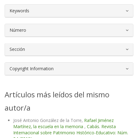
##plugins.themes.bootstrap3.article.d
Keywords
Número
Sección
Copyright Information
Artículos más leídos del mismo
autor/a
José Antonio González de la Torre,
Rafael Jiménez
Martínez, la escuela en la memoria
,
Cabás. Revista
Internacional sobre Patrimonio Histórico-Educativo: Núm.