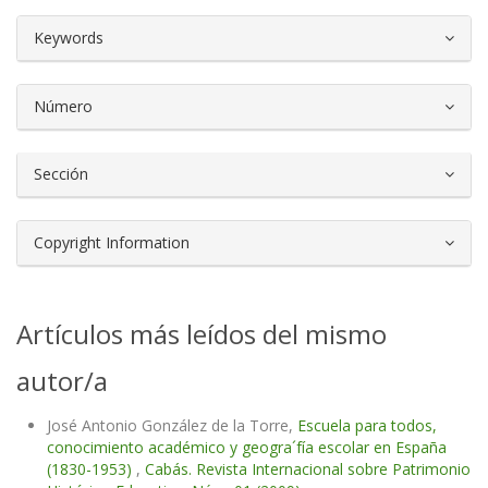
##plugins.themes.bootstrap3.article.d
Keywords
Número
Sección
Copyright Information
Artículos más leídos del mismo
autor/a
José Antonio González de la Torre,
Escuela para todos,
conocimiento académico y geogra´fía escolar en España
(1830-1953)
,
Cabás. Revista Internacional sobre Patrimonio