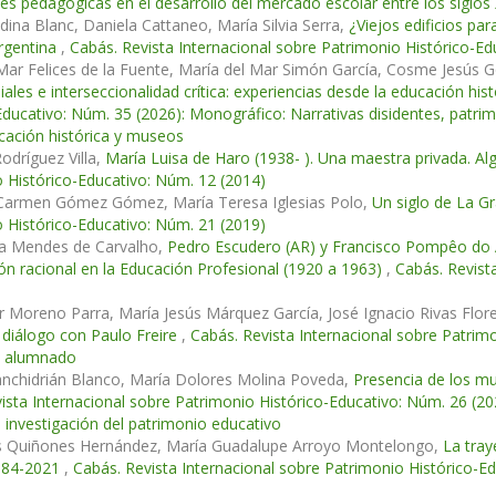
es pedagógicas en el desarrollo del mercado escolar entre los siglos 
dina Blanc, Daniela Cattaneo, María Silvia Serra,
¿Viejos edificios pa
rgentina
,
Cabás. Revista Internacional sobre Patrimonio Histórico-Ed
Mar Felices de la Fuente, María del Mar Simón García, Cosme Jesús
iales e interseccionalidad crítica: experiencias desde la educación hi
Educativo: Núm. 35 (2026): Monográfico: Narrativas disidentes, patrimo
cación histórica y museos
Rodríguez Villa,
María Luisa de Haro (1938- ). Una maestra privada. Al
 Histórico-Educativo: Núm. 12 (2014)
 Carmen Gómez Gómez, María Teresa Iglesias Polo,
Un siglo de La 
 Histórico-Educativo: Núm. 21 (2019)
ia Mendes de Carvalho,
Pedro Escudero (AR) y Francisco Pompêo do 
ón racional en la Educación Profesional (1920 a 1963)
,
Cabás. Revist
er Moreno Parra, María Jesús Márquez García, José Ignacio Rivas Flor
 diálogo con Paulo Freire
,
Cabás. Revista Internacional sobre Patrim
l alumnado
nchidrián Blanco, María Dolores Molina Poveda,
Presencia de los m
ista Internacional sobre Patrimonio Histórico-Educativo: Núm. 26 (2
 investigación del patrimonio educativo
os Quiñones Hernández, María Guadalupe Arroyo Montelongo,
La tray
984-2021
,
Cabás. Revista Internacional sobre Patrimonio Histórico-E