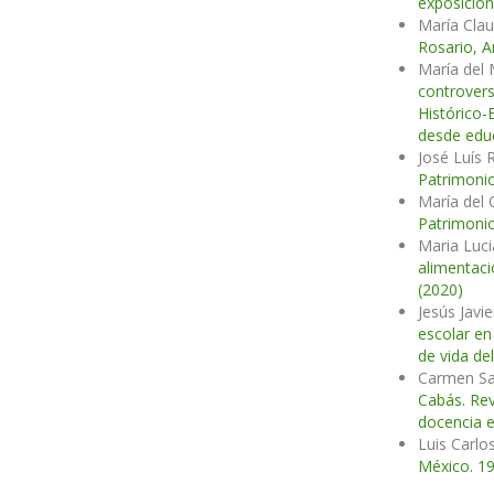
exposicion
María Clau
Rosario, A
María del 
controvers
Histórico-
desde edu
José Luís 
Patrimonio
María del
Patrimonio
Maria Luc
alimentaci
(2020)
Jesús Javi
escolar en
de vida de
Carmen Sa
Cabás. Rev
docencia e
Luis Carl
México. 1