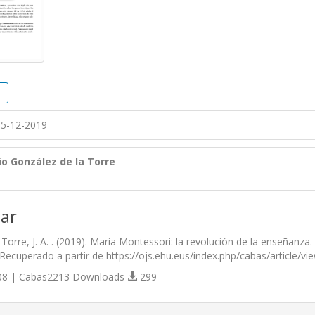
5-12-2019
io González de la Torre
ar
Torre, J. A. . (2019). Maria Montessori: la revolución de la enseñanza.
 Recuperado a partir de https://ojs.ehu.eus/index.php/cabas/article/v
8 | Cabas2213 Downloads
299
s.themes.bootstrap3.article.details##