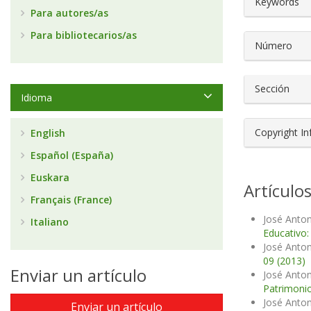
Keywords
Para autores/as
Para bibliotecarios/as
Número
Sección
Idioma
Copyright I
English
Español (España)
Euskara
Artículo
Français (France)
José Anton
Italiano
Educativo:
José Anton
09 (2013)
Enviar un artículo
José Anton
Patrimonio
José Anton
Enviar un artículo