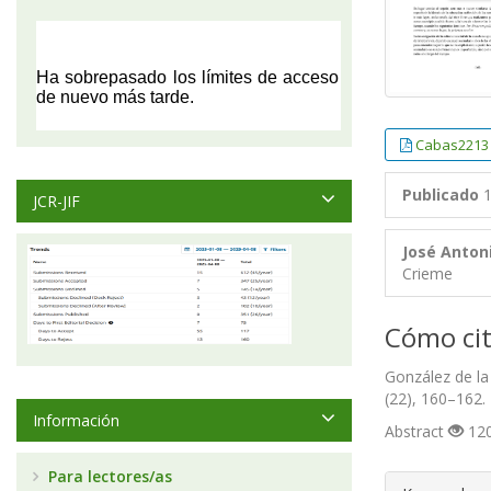
Cabas2213
Publicado
1
JCR-JIF
José Anton
Crieme
Cómo cit
González de la 
(22), 160–162.
Información
Abstract
120
Para lectores/as
##plugin