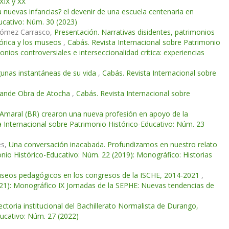
XIX y XX
ra nuevas infancias? el devenir de una escuela centenaria en
ucativo: Núm. 30 (2023)
 Gómez Carrasco,
Presentación. Narrativas disidentes, patrimonios
stórica y los museos
,
Cabás. Revista Internacional sobre Patrimonio
nios controversiales e interseccionalidad crítica: experiencias
gunas instantáneas de su vida
,
Cabás. Revista Internacional sobre
Grande Obra de Atocha
,
Cabás. Revista Internacional sobre
Amaral (BR) crearon una nueva profesión en apoyo de la
a Internacional sobre Patrimonio Histórico-Educativo: Núm. 23
es,
Una conversación inacabada. Profundizamos en nuestro relato
onio Histórico-Educativo: Núm. 22 (2019): Monográfico: Historias
useos pedagógicos en los congresos de la ISCHE, 2014-2021
,
021): Monográfico IX Jornadas de la SEPHE: Nuevas tendencias de
ectoria institucional del Bachillerato Normalista de Durango,
ducativo: Núm. 27 (2022)