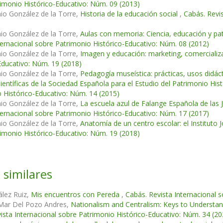
imonio Histórico-Educativo: Núm. 09 (2013)
io González de la Torre,
Historia de la educación social
,
Cabás. Revi
io González de la Torre,
Aulas con memoria: Ciencia, educación y pat
ternacional sobre Patrimonio Histórico-Educativo: Núm. 08 (2012)
io González de la Torre,
Imagen y educación: marketing, comercializ
Educativo: Núm. 19 (2018)
io González de la Torre,
Pedagogía museística: prácticas, usos didáct
ientíficas de la Sociedad Española para el Estudio del Patrimonio Hi
 Histórico-Educativo: Núm. 14 (2015)
io González de la Torre,
La escuela azul de Falange Española de las 
ternacional sobre Patrimonio Histórico-Educativo: Núm. 17 (2017)
io González de la Torre,
Anatomía de un centro escolar: el Instituto
imonio Histórico-Educativo: Núm. 19 (2018)
 similares
lez Ruiz,
Mis encuentros con Pereda
,
Cabás. Revista Internacional 
 Mar Del Pozo Andres,
Nationalism and Centralism: Keys to Understand
ista Internacional sobre Patrimonio Histórico-Educativo: Núm. 34 (202