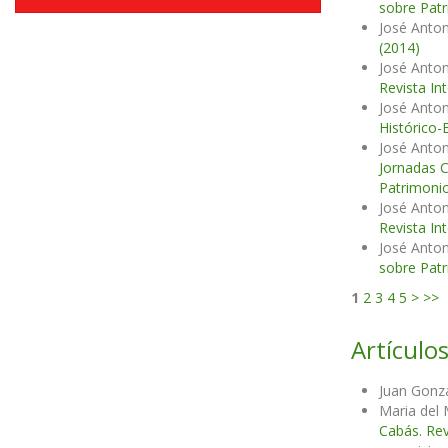
sobre Patr
José Anton
(2014)
José Anton
Revista In
José Anton
Histórico-
José Anton
Jornadas C
Patrimonio
José Anton
Revista In
José Anton
sobre Patr
1
2
3
4
5
>
>>
Artículos
Juan Gonzá
Maria del
Cabás. Rev