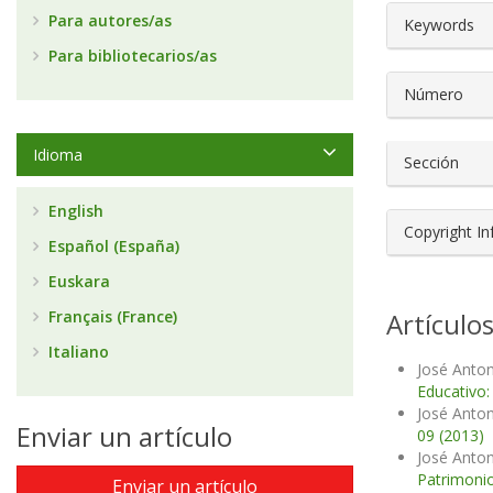
##plugin
Para autores/as
Keywords
Para bibliotecarios/as
Número
Idioma
Sección
English
Copyright I
Español (España)
Euskara
Français (France)
Artículo
Italiano
José Anton
Educativo:
José Anton
Enviar un artículo
09 (2013)
José Anton
Patrimonio
Enviar un artículo