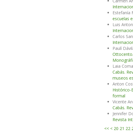
Carmen Ál
Internacio
Estefanía
escuelas 
Luis Anton
Internacio
Carlos San
Internacio
Paulí Dávi
Ottocento.
Monográfic
Laia Coma 
Cabás. Rev
museos esc
Anton Cos
Histórico-
formal
Vicente An
Cabás. Rev
Jennifer 
Revista In
<<
<
20
21
22