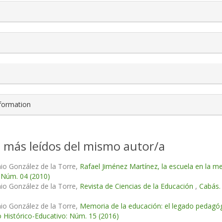
s.themes.bootstrap3.article.details##
nformation
s más leídos del mismo autor/a
io González de la Torre,
Rafael Jiménez Martínez, la escuela en la 
 Núm. 04 (2010)
io González de la Torre,
Revista de Ciencias de la Educación
,
Cabás.
io González de la Torre,
Memoria de la educación: el legado pedagógi
 Histórico-Educativo: Núm. 15 (2016)