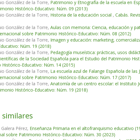
io González de la Torre,
Patrimonio y Etnografía de la escuela en Es
imonio Histórico-Educativo: Núm. 09 (2013)
io González de la Torre,
Historia de la educación social
,
Cabás. Revi
io González de la Torre,
Aulas con memoria: Ciencia, educación y pat
ternacional sobre Patrimonio Histórico-Educativo: Núm. 08 (2012)
io González de la Torre,
Imagen y educación: marketing, comercializ
Educativo: Núm. 19 (2018)
io González de la Torre,
Pedagogía museística: prácticas, usos didáct
ientíficas de la Sociedad Española para el Estudio del Patrimonio Hi
 Histórico-Educativo: Núm. 14 (2015)
io González de la Torre,
La escuela azul de Falange Española de las 
ternacional sobre Patrimonio Histórico-Educativo: Núm. 17 (2017)
io González de la Torre,
Anatomía de un centro escolar: el Instituto
imonio Histórico-Educativo: Núm. 19 (2018)
 similares
 Galera Pérez,
Enseñanza Primaria en el altofranquismo educativo (1
nal sobre Patrimonio Histórico-Educativo: Núm. 30 (2023)