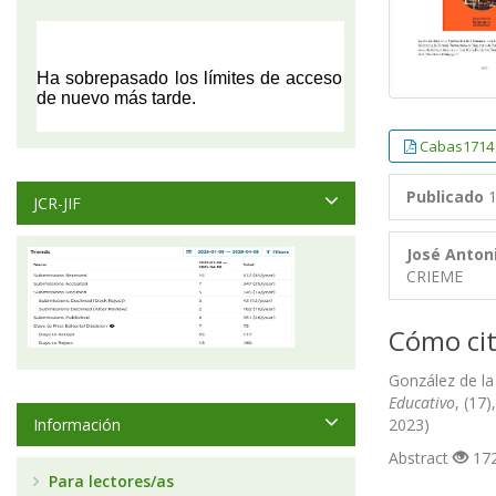
Cabas1714
Publicado
1
JCR-JIF
José Anton
CRIEME
Cómo cit
González de la
Educativo
, (17
Información
2023)
Abstract
172
Para lectores/as