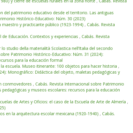
1980) y cierre de escuelas rurales en la zona norte
,
Cabás. Revista
 del patrimonio educativo desde el territorio. Las antiguas
trimonio Histórico-Educativo: Núm. 30 (2023)
n maestro y practicante público (1923-1994)
,
Cabás. Revista
l de Educación. Contextos y experiencias
,
Cabás. Revista
lo studio della materialità Scolastica nell’Italia del secondo
sobre Patrimonio Histórico-Educativo: Núm. 31 (2024):
ecursos para la educación formal
 la escuela. Museo itinerante: 100 objetos para hacer historia
,
24): Monográfico: Didáctica del objeto, maletas pedagógicas y
film conmovedores
,
Cabás. Revista Internacional sobre Patrimonio
as pedagógicas y museos escolares: recursos para la educación
scuelas de Artes y Oficios: el caso de la Escuela de Arte de Almería
,
25)
cos en la arquitectura escolar mexicana (1920-1940)
,
Cabás.