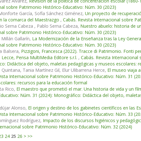
varez Álvarez,
Revisión de la política de concentración escolar (1860-
nal sobre Patrimonio Histórico-Educativo: Núm. 30 (2023)
 Monforte García, Sofía Sánchez Giménez,
Un proyecto de recuperación
en la comarca del Maestrazgo
,
Cabás. Revista Internacional sobre Pa
io Serna Cabeza , Pablo Serna Cabeza,
Nuestro abuelo: historia de u
nal sobre Patrimonio Histórico-Educativo: Núm. 30 (2023)
 Millán Gallarín,
La Modernización de la Enseñanza tras la Ley Genera
nal sobre Patrimonio Histórico-Educativo: Núm. 30 (2023)
la Balsera,
Pizzigoni, Francesca (2022). Tracce di Patrimonio. Fonti per 
 Lecce, Pensa MultiMedia Editore s.r.l.
,
Cabás. Revista Internacional 
o: Didáctica del objeto, maletas pedagógicas y museos escolares: r
Quintana, Tania Martínez Gil, Elur Ulibarrena Herce,
El museo viaja a
ista Internacional sobre Patrimonio Histórico-Educativo: Núm. 31 (20
olares: recursos para la educación formal
ta Rico,
El maestro que prometió el mar. Una historia de vida y un 
Educativo: Núm. 31 (2024): Monográfico: Didáctica del objeto, malet
dújar Alonso,
El origen y destino de los gabinetes científicos en las E
ista Internacional sobre Patrimonio Histórico-Educativo: Núm. 33 (20
Domínguez Rodríguez,
Impacto de los discursos higiénicos y pedagógi
ternacional sobre Patrimonio Histórico-Educativo: Núm. 32 (2024)
23
24
25
26
>
>>