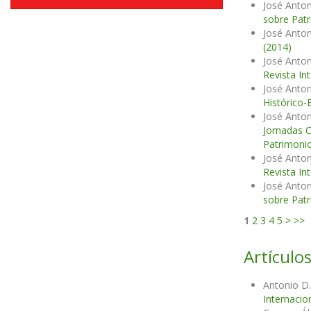
José Anton
sobre Patr
José Anton
(2014)
José Anton
Revista In
José Anton
Histórico-
José Anton
Jornadas C
Patrimonio
José Anton
Revista In
José Anton
sobre Patr
1
2
3
4
5
>
>>
Artículos
Antonio D.
Internacio