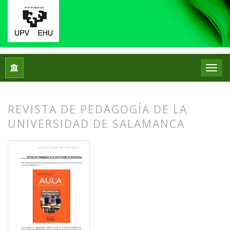
Inicio
Archivos
Núm. 17 (2017)
Reseñas bibliográficas
REVISTA DE PEDAGOGÍA DE LA
UNIVERSIDAD DE SALAMANCA
##plugins.themes.bootstrap3.article.
##plugins.themes.bootstrap3.article.