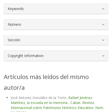
##plugins.themes.bootstrap3.article.d
Keywords
Número
Sección
Copyright Information
Artículos más leídos del mismo
autor/a
José Antonio González de la Torre,
Rafael Jiménez
Martínez, la escuela en la memoria
,
Cabás. Revista
Internacional sobre Patrimonio Histórico-Educativo: Núm.