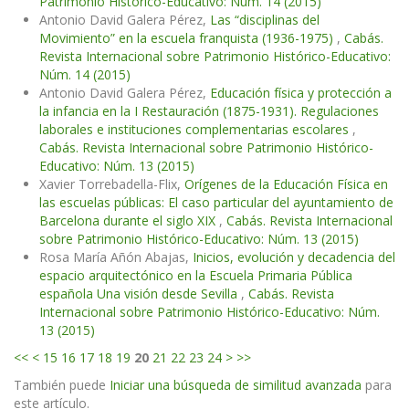
Patrimonio Histórico-Educativo: Núm. 14 (2015)
Antonio David Galera Pérez,
Las “disciplinas del
Movimiento” en la escuela franquista (1936-1975)
,
Cabás.
Revista Internacional sobre Patrimonio Histórico-Educativo:
Núm. 14 (2015)
Antonio David Galera Pérez,
Educación física y protección a
la infancia en la I Restauración (1875-1931). Regulaciones
laborales e instituciones complementarias escolares
,
Cabás. Revista Internacional sobre Patrimonio Histórico-
Educativo: Núm. 13 (2015)
Xavier Torrebadella-Flix,
Orígenes de la Educación Física en
las escuelas públicas: El caso particular del ayuntamiento de
Barcelona durante el siglo XIX
,
Cabás. Revista Internacional
sobre Patrimonio Histórico-Educativo: Núm. 13 (2015)
Rosa María Añón Abajas,
Inicios, evolución y decadencia del
espacio arquitectónico en la Escuela Primaria Pública
española Una visión desde Sevilla
,
Cabás. Revista
Internacional sobre Patrimonio Histórico-Educativo: Núm.
13 (2015)
<<
<
15
16
17
18
19
20
21
22
23
24
>
>>
También puede
Iniciar una búsqueda de similitud avanzada
para
este artículo.