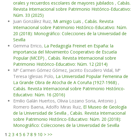
orales y recuerdos escolares de mayores jubilados
,
Cabás.
Revista Internacional sobre Patrimonio Histórico-Educativo:
Núm. 33 (2025)
Juan González Ruiz,
Mi amigo Luis
,
Cabás. Revista
Internacional sobre Patrimonio Histórico-Educativo: Núm.
20 (2018): Monográfico: Colecciones de la Universidad de
Sevilla
Gemma Errico,
La Pedagogía Freinet en España: la
importancia del Movimiento Cooperativo de Escuela
Popular (MCEP)
,
Cabás. Revista Internacional sobre
Patrimonio Histórico-Educativo: Núm. 12 (2014)
Mª Carmen Gómez Gómez, Jacinto Escudero Vidal, Mª
Teresa Iglesias Polo,
La Universidad Popular Femenina de
La Grande Obra de Atocha de A Coruña (1927-1968)
,
Cabás. Revista Internacional sobre Patrimonio Histórico-
Educativo: Núm. 16 (2016)
Emilio Galán Huertos, Olivia Lozano Soria, Antonio J.
Romero Baena, Adolfo Miras Ruiz,
El Museo de Geología
de la Universidad de Sevilla
,
Cabás. Revista Internacional
sobre Patrimonio Histórico-Educativo: Núm. 20 (2018):
Monográfico: Colecciones de la Universidad de Sevilla
1
2
3
4
5
6
7
8
9
10
>
>>