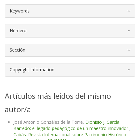
##plugins.themes.bootstrap3.article.d
Keywords
Número
Sección
Copyright Information
Artículos más leídos del mismo
autor/a
José Antonio González de la Torre,
Dionisio J. García
Barredo: el legado pedagógico de un maestro innovador
,
Cabás. Revista Internacional sobre Patrimonio Histórico-