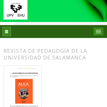
Inicio
Archivos
Núm. 17 (2017)
Reseñas bibliográficas
REVISTA DE PEDAGOGÍA DE LA
UNIVERSIDAD DE SALAMANCA
##plugins.themes.bootstrap3.article.
##plugins.themes.bootstrap3.article.