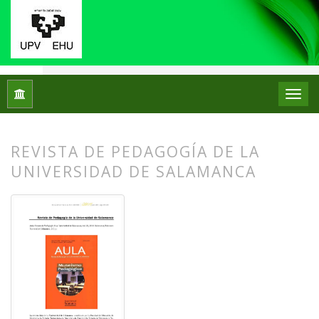
Inicio
Archivos
Núm. 17 (2017)
Reseñas bibliográficas
REVISTA DE PEDAGOGÍA DE LA
UNIVERSIDAD DE SALAMANCA
##plugins.themes.bootstrap3.article.
##plugins.themes.bootstrap3.article.