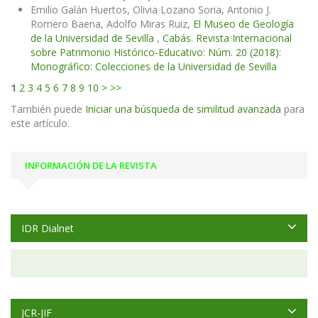
Emilio Galán Huertos, Olivia Lozano Soria, Antonio J.
Romero Baena, Adolfo Miras Ruiz,
El Museo de Geología
de la Universidad de Sevilla
,
Cabás. Revista Internacional
sobre Patrimonio Histórico-Educativo: Núm. 20 (2018):
Monográfico: Colecciones de la Universidad de Sevilla
1
2
3
4
5
6
7
8
9
10
>
>>
También puede
Iniciar una búsqueda de similitud avanzada
para
este artículo.
INFORMACIÓN DE LA REVISTA
IDR Dialnet
JCR-JIF