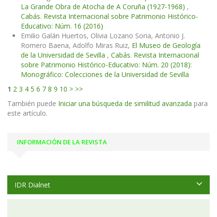
La Grande Obra de Atocha de A Coruña (1927-1968)
,
Cabás. Revista Internacional sobre Patrimonio Histórico-
Educativo: Núm. 16 (2016)
Emilio Galán Huertos, Olivia Lozano Soria, Antonio J.
Romero Baena, Adolfo Miras Ruiz,
El Museo de Geología
de la Universidad de Sevilla
,
Cabás. Revista Internacional
sobre Patrimonio Histórico-Educativo: Núm. 20 (2018):
Monográfico: Colecciones de la Universidad de Sevilla
1
2
3
4
5
6
7
8
9
10
>
>>
También puede
Iniciar una búsqueda de similitud avanzada
para
este artículo.
INFORMACIÓN DE LA REVISTA
IDR Dialnet