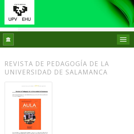
Inicio
Archivos
Núm. 17 (2017)
Reseñas bibliográficas
REVISTA DE PEDAGOGÍA DE LA
UNIVERSIDAD DE SALAMANCA
##plugins.themes.bootstrap3.article.
##plugins.themes.bootstrap3.article.