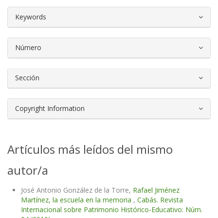
##plugins.themes.bootstrap3.article.d
Keywords
Número
Sección
Copyright Information
Artículos más leídos del mismo
autor/a
José Antonio González de la Torre,
Rafael Jiménez
Martínez, la escuela en la memoria
,
Cabás. Revista
Internacional sobre Patrimonio Histórico-Educativo: Núm.