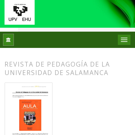
Inicio
Archivos
Núm. 17 (2017)
Reseñas bibliográficas
REVISTA DE PEDAGOGÍA DE LA
UNIVERSIDAD DE SALAMANCA
##plugins.themes.bootstrap3.article.
##plugins.themes.bootstrap3.article.