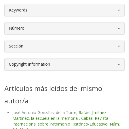
##plugins.themes.bootstrap3.article.d
Keywords
Número
Sección
Copyright Information
Artículos más leídos del mismo
autor/a
José Antonio González de la Torre,
Rafael Jiménez
Martínez, la escuela en la memoria
,
Cabás. Revista
Internacional sobre Patrimonio Histórico-Educativo: Núm.