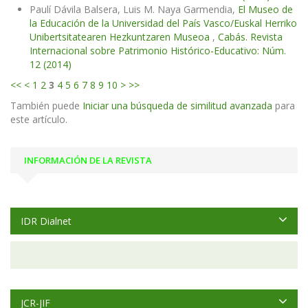
Paulí Dávila Balsera, Luis M. Naya Garmendia,
El Museo de
la Educación de la Universidad del País Vasco/Euskal Herriko
Unibertsitatearen Hezkuntzaren Museoa
,
Cabás. Revista
Internacional sobre Patrimonio Histórico-Educativo: Núm.
12 (2014)
<<
<
1
2
3
4
5
6
7
8
9
10
>
>>
También puede
Iniciar una búsqueda de similitud avanzada
para
este artículo.
INFORMACIÓN DE LA REVISTA
IDR Dialnet
JCR-JIF