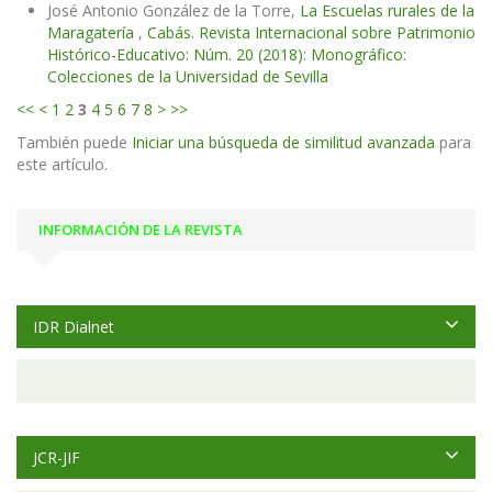
José Antonio González de la Torre,
La Escuelas rurales de la
Maragatería
,
Cabás. Revista Internacional sobre Patrimonio
Histórico-Educativo: Núm. 20 (2018): Monográfico:
Colecciones de la Universidad de Sevilla
<<
<
1
2
3
4
5
6
7
8
>
>>
También puede
Iniciar una búsqueda de similitud avanzada
para
este artículo.
INFORMACIÓN DE LA REVISTA
IDR Dialnet
JCR-JIF