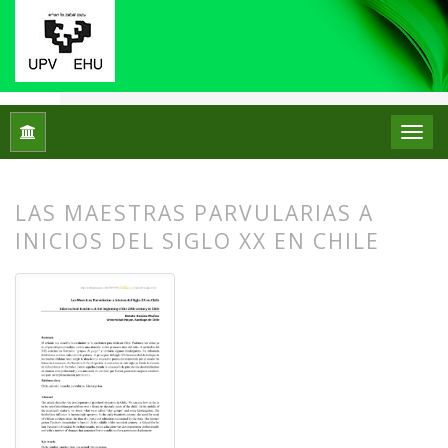
Inicio
Archivos
Núm. 11 (2014)
Artículos
LAS MAESTRAS PARVULARIAS A
INICIOS DEL SIGLO XX EN CHILE
##plugins.themes.bootstrap3.article.
##plugins.themes.bootstrap3.article.