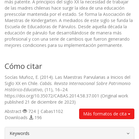
más patente. A principios del siglo XX la necesidad de trabajar
de las madres chilenas hace surgir la idea de una educación
preescolar mantenida por el estado. Se forma la Asociación de
Maestras de Kindergarten. A mediados de este siglo se funda la
Escuela de Educadoras de Párvulos. Desde aquella década la
educación de párvulo fue desarrollándose de manera más
profesional y con una serie de cambios que fueron generando
mejores condiciones para su implementación permanente.
Cómo citar
Socías Muñoz, E. (2014). Las Maestras Parvularias a Inicios del
Siglo XX en Chile.
Cabás. Revista Internacional Sobre Patrimonio
Histórico-Educativo
, (11), 16–24.
https://doi.org/10.35072/CABAS.2014.58.37.001 (Original work
published 21 de diciembre de 2023)
Abstract
724 | Cabas1102
Más formatos de cita
Downloads
196
##plugins.themes.bootstrap3.article.d
Keywords