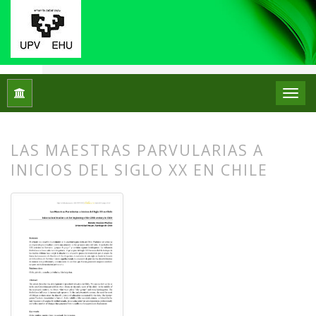
Inicio
Archivos
Núm. 11 (2014)
Artículos
LAS MAESTRAS PARVULARIAS A
INICIOS DEL SIGLO XX EN CHILE
##plugins.themes.bootstrap3.article.
##plugins.themes.bootstrap3.article.