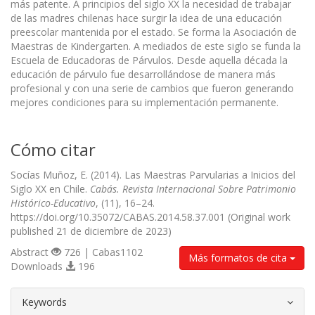
más patente. A principios del siglo XX la necesidad de trabajar
de las madres chilenas hace surgir la idea de una educación
preescolar mantenida por el estado. Se forma la Asociación de
Maestras de Kindergarten. A mediados de este siglo se funda la
Escuela de Educadoras de Párvulos. Desde aquella década la
educación de párvulo fue desarrollándose de manera más
profesional y con una serie de cambios que fueron generando
mejores condiciones para su implementación permanente.
Cómo citar
Socías Muñoz, E. (2014). Las Maestras Parvularias a Inicios del
Siglo XX en Chile.
Cabás. Revista Internacional Sobre Patrimonio
Histórico-Educativo
, (11), 16–24.
https://doi.org/10.35072/CABAS.2014.58.37.001 (Original work
published 21 de diciembre de 2023)
Abstract
726 | Cabas1102
Más formatos de cita
Downloads
196
##plugins.themes.bootstrap3.article.d
Keywords