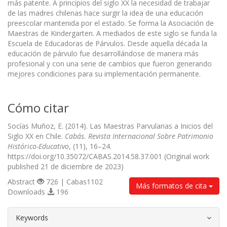
más patente. A principios del siglo XX la necesidad de trabajar
de las madres chilenas hace surgir la idea de una educación
preescolar mantenida por el estado. Se forma la Asociación de
Maestras de Kindergarten. A mediados de este siglo se funda la
Escuela de Educadoras de Párvulos. Desde aquella década la
educación de párvulo fue desarrollándose de manera más
profesional y con una serie de cambios que fueron generando
mejores condiciones para su implementación permanente.
Cómo citar
Socías Muñoz, E. (2014). Las Maestras Parvularias a Inicios del
Siglo XX en Chile.
Cabás. Revista Internacional Sobre Patrimonio
Histórico-Educativo
, (11), 16–24.
https://doi.org/10.35072/CABAS.2014.58.37.001 (Original work
published 21 de diciembre de 2023)
Abstract
726 | Cabas1102
Más formatos de cita
Downloads
196
##plugins.themes.bootstrap3.article.d
Keywords