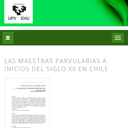
Inicio
Archivos
Núm. 11 (2014)
Artículos
LAS MAESTRAS PARVULARIAS A
INICIOS DEL SIGLO XX EN CHILE
##plugins.themes.bootstrap3.article.
##plugins.themes.bootstrap3.article.