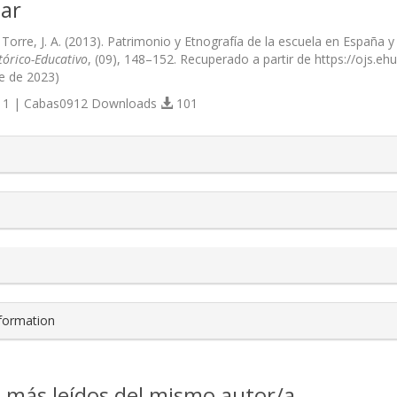
ar
Torre, J. A. (2013). Patrimonio y Etnografía de la escuela en España y
tórico-Educativo
, (09), 148–152. Recuperado a partir de https://ojs.eh
e de 2023)
1 | Cabas0912 Downloads
101
s.themes.bootstrap3.article.details##
nformation
s más leídos del mismo autor/a