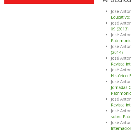
José Anton
Educativo:
José Anton
09 (2013)
José Anton
Patrimonio
José Anton
(2014)
José Anton
Revista In
José Anton
Histórico-
José Anton
Jornadas C
Patrimonio
José Anton
Revista In
José Anton
sobre Patr
José Anton
Internacio