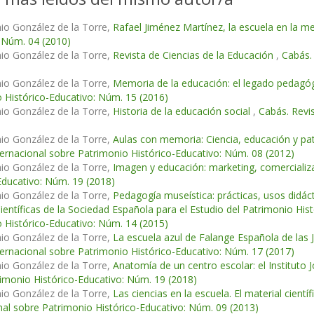
io González de la Torre,
Rafael Jiménez Martínez, la escuela en la 
 Núm. 04 (2010)
io González de la Torre,
Revista de Ciencias de la Educación
,
Cabás.
io González de la Torre,
Memoria de la educación: el legado pedagógi
 Histórico-Educativo: Núm. 15 (2016)
io González de la Torre,
Historia de la educación social
,
Cabás. Revi
io González de la Torre,
Aulas con memoria: Ciencia, educación y pat
ternacional sobre Patrimonio Histórico-Educativo: Núm. 08 (2012)
io González de la Torre,
Imagen y educación: marketing, comercializ
Educativo: Núm. 19 (2018)
io González de la Torre,
Pedagogía museística: prácticas, usos didáct
ientíficas de la Sociedad Española para el Estudio del Patrimonio Hi
 Histórico-Educativo: Núm. 14 (2015)
io González de la Torre,
La escuela azul de Falange Española de las 
ternacional sobre Patrimonio Histórico-Educativo: Núm. 17 (2017)
io González de la Torre,
Anatomía de un centro escolar: el Instituto
imonio Histórico-Educativo: Núm. 19 (2018)
io González de la Torre,
Las ciencias en la escuela. El material cien
nal sobre Patrimonio Histórico-Educativo: Núm. 09 (2013)