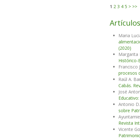
1
2
3
4
5
>
>>
Artículos
Maria Luc
alimentaci
(2020)
Margarita
Histórico-
Francisco
procesos 
Raúl A. Ba
Cabás. Rev
José Anton
Educativo:
Antonio D.
sobre Patr
Ayuntamien
Revista In
Vicente G
Patrimonio