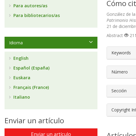
Cómo cit
Para autores/as
González de la 
Para bibliotecarios/as
Patrimonio His
21 de diciembr
Abstract
211
Idioma
##plugin
Keywords
English
Español (España)
Número
Euskara
Français (France)
Sección
Italiano
Copyright I
Enviar un artículo
Artículo
Enviar un artículo