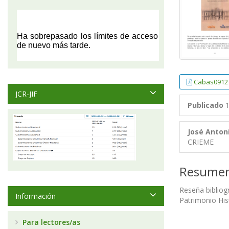
Cabas0912
JCR-JIF
Publicado
1
José Anton
CRIEME
Resume
Reseña bibliogr
Información
Patrimonio His
Para lectores/as