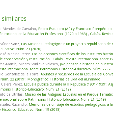
 similares
ia Mendes de Carvalho,
Pedro Escudero (AR) y Francisco Pompêo do 
ón racional en la Educación Profesional (1920 a 1963)
,
Cabás. Revist
 Núñez Sanz,
Las Misiones Pedagógicas: un proyecto republicano de
Educativo: Núm. 23 (2020)
 José Medina Pérez,
Las colecciones científicas de los institutos histó
de conservación y restauración
,
Cabás. Revista Internacional sobre P
rba-Martín, Miriam Sonlleva Velasco,
(Re)pensar la historia de nuestr
ista Internacional sobre Patrimonio Histórico-Educativo: Núm. 22 (20
io González de la Torre,
Apuntes y recuerdos de la Escuela del Con
 Núm. 22 (2019): Monográfico: Historias de vida del alumnado
 Galera Pérez,
Escuela pública durante la II República (1931-1939): As
imonio Histórico-Educativo: Núm. 21 (2019)
to de Utrillas,
Museo de las Antiguas Escuelas en el Parque Temático d
ternacional sobre Patrimonio Histórico-Educativo: Núm. 21 (2019)
onzález Rucandio,
Memorias de un viaje de estudios pedagógicos a la 
 Histórico-Educativo: Núm. 19 (2018)