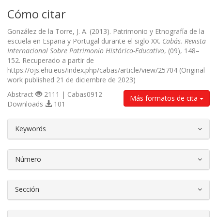
Cómo citar
González de la Torre, J. A. (2013). Patrimonio y Etnografía de la
escuela en España y Portugal durante el siglo XX.
Cabás. Revista
Internacional Sobre Patrimonio Histórico-Educativo
, (09), 148–
152. Recuperado a partir de
https://ojs.ehu.eus/index.php/cabas/article/view/25704 (Original
work published 21 de diciembre de 2023)
Abstract
2111 | Cabas0912
Más formatos de cita
Downloads
101
##plugins.themes.bootstrap3.article.d
Keywords
Número
Sección