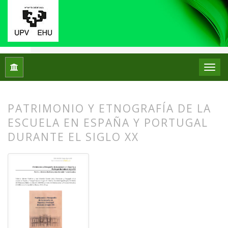
Inicio
Archivos
Núm. 09 (2013)
Reseñas bibliográficas
PATRIMONIO Y ETNOGRAFÍA DE LA
ESCUELA EN ESPAÑA Y PORTUGAL
DURANTE EL SIGLO XX
##plugins.themes.bootstrap3.article.
##plugins.themes.bootstrap3.article.