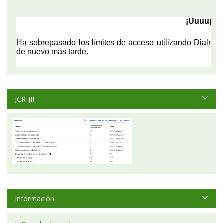
JCR-JIF
Información