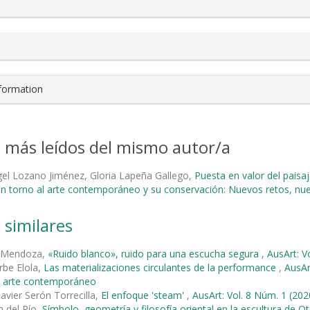
nformation
s más leídos del mismo autor/a
el Lozano Jiménez, Gloria Lapeña Gallego,
Puesta en valor del paisaj
en torno al arte contemporáneo y su conservación: Nuevos retos, n
 similares
 Mendoza,
«Ruido blanco», ruido para una escucha segura
,
AusArt: V
rbe Elola,
Las materializaciones circulantes de la performance
,
AusAr
el arte contemporáneo
Javier Serón Torrecilla,
El enfoque 'steam'
,
AusArt: Vol. 8 Núm. 1 (202
 del Río,
Símbolo, geometría y filosofía oriental en la escultura de O