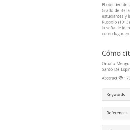
El objetivo de 
Grado de Bellas
estudiantes y 
Russolo (1913)
la seña de iden
como lugar en el
Cómo cit
Ortuño Mengual
Santo De Espin
Abstract
178
##plugin
Keywords
References