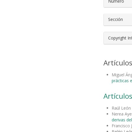
Número
Sección
Copyright I
Artículo
Miguel Áng
prácticas 
Artículos
Raúl León
Nerea Aye
derivas d
Francisco 
Belén León