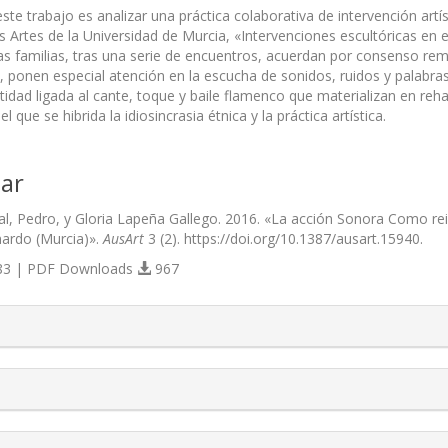
este trabajo es analizar una práctica colaborativa de intervención art
 Artes de la Universidad de Murcia, «Intervenciones escultóricas en e
las familias, tras una serie de encuentros, acuerdan por consenso rem
, ponen especial atención en la escucha de sonidos, ruidos y palabra
tidad ligada al cante, toque y baile flamenco que materializan en reha
 que se hibrida la idiosincrasia étnica y la práctica artística.
ar
, Pedro, y Gloria Lapeña Gallego. 2016. «La acción Sonora Como reivind
ardo (Murcia)».
AusArt
3 (2). https://doi.org/10.1387/ausart.15940.
3 | PDF Downloads
967
s.themes.bootstrap3.article.details##