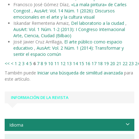
Francisco José Gómez Díaz,
«La mala pintura» de Carles
Congost
,
AusArt: Vol. 14 Núm. 1 (2026): Discursos
emocionales en el arte y la cultura visual
Iskandar Rementeria Arnaiz,
Del laboratorio a la ciudad
,
AusArt: Vol. 1 Núm. 1-2 (2013): I Congreso Internacional
Arte, Ciencia, Ciudad (Bilbao)
José Javier Cruz Arrillaga,
El arte público como espacio
educativo
,
AusArt: Vol. 2 Núm. 1 (2014): Transformar y
sentir el espacio común
<<
<
1
2
3
4
5
6
7
8
9
10
11
12
13
14
15
16
17
18
19
20
21
22
23
2
También puede
Iniciar una búsqueda de similitud avanzada
para
este artículo.
INFORMACIÓN DE LA REVISTA
Idioma