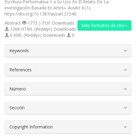
Escritura Performativa Y a Su Uso En El Relato De La
investigación Basada En Artes».
AusArt
8 (1).
https://doi.org/10.1387/ausart.21546.
Abstract
1773 | PDF Downloads
Más formatos de cita
1268 HTML (Redalyc) Downloads
0 XML (Redalyc) Downloads
0
##plugins.themes.bootstrap3.article.d
Keywords
References
Número
Sección
Copyright Information