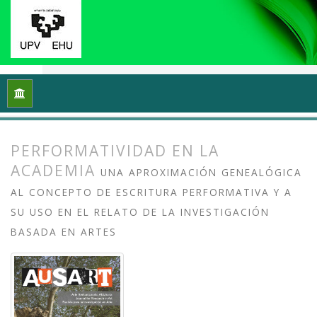
Inicio
Archivos
Vol. 8 Núm. 1 (2020): Arte y/en/desde la univ
PERFORMATIVIDAD EN LA
ACADEMIA
UNA APROXIMACIÓN GENEALÓGICA
AL CONCEPTO DE ESCRITURA PERFORMATIVA Y A
SU USO EN EL RELATO DE LA INVESTIGACIÓN
BASADA EN ARTES
##plugins.themes.bootstrap3.article.
##plugins.themes.bootstrap3.article.