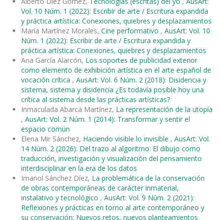
Alberto Díez Gómez,
Tecnologías (escritas) del yo
,
AusArt:
Vol. 10 Núm. 1 (2022): Escribir de arte / Escritura expandida
y práctica artística: Conexiones, quiebres y desplazamientos
María Martínez Morales,
Cine performativo
,
AusArt: Vol. 10
Núm. 1 (2022): Escribir de arte / Escritura expandida y
práctica artística: Conexiones, quiebres y desplazamientos
Ana García Alarcón,
Los soportes de publicidad exterior
como elemento de exhibición artística en el arte español de
vocación crítica
,
AusArt: Vol. 6 Núm. 2 (2018): Disidencia y
sistema, sistema y disidencia ¿Es todavía posible hoy una
crítica al sistema desde las prácticas artísticas?
Inmaculada Abarca Martínez,
La representación de la utopía
,
AusArt: Vol. 2 Núm. 1 (2014): Transformar y sentir el
espacio común
Elena Mir Sánchez,
Haciendo visible lo invisible
,
AusArt: Vol.
14 Núm. 2 (2026): Del trazo al algoritmo: El dibujo como
traducción, investigación y visualización del pensamiento
interdisciplinar en la era de los datos
Imanol Sánchez Díez,
La problemática de la conservación
de obras contemporáneas de carácter inmaterial,
instalativo y tecnológico
,
AusArt: Vol. 9 Núm. 2 (2021):
Reflexiones y prácticas en torno al arte contemporáneo y
su conservación: Nuevos retos, nuevos planteamientos