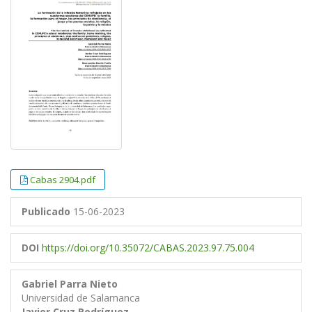
##plugins.themes.bootstrap3.article.
##plugins.themes.bootstrap3.article.
Cabas 2904.pdf
Publicado
15-06-2023
DOI
https://doi.org/10.35072/CABAS.2023.97.75.004
Gabriel Parra Nieto
Universidad de Salamanca
Javier Cruz Rodríguez