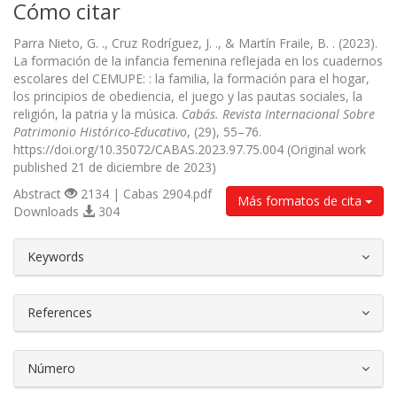
Cómo citar
Parra Nieto, G. ., Cruz Rodríguez, J. ., & Martín Fraile, B. . (2023).
La formación de la infancia femenina reflejada en los cuadernos
escolares del CEMUPE: : la familia, la formación para el hogar,
los principios de obediencia, el juego y las pautas sociales, la
religión, la patria y la música.
Cabás. Revista Internacional Sobre
Patrimonio Histórico-Educativo
, (29), 55–76.
https://doi.org/10.35072/CABAS.2023.97.75.004 (Original work
published 21 de diciembre de 2023)
Abstract
2134 | Cabas 2904.pdf
Más formatos de cita
Downloads
304
##plugins.themes.bootstrap3.article.d
Keywords
References
Número