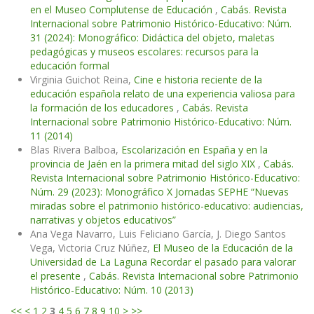
en el Museo Complutense de Educación
,
Cabás. Revista
Internacional sobre Patrimonio Histórico-Educativo: Núm.
31 (2024): Monográfico: Didáctica del objeto, maletas
pedagógicas y museos escolares: recursos para la
educación formal
Virginia Guichot Reina,
Cine e historia reciente de la
educación española relato de una experiencia valiosa para
la formación de los educadores
,
Cabás. Revista
Internacional sobre Patrimonio Histórico-Educativo: Núm.
11 (2014)
Blas Rivera Balboa,
Escolarización en España y en la
provincia de Jaén en la primera mitad del siglo XIX
,
Cabás.
Revista Internacional sobre Patrimonio Histórico-Educativo:
Núm. 29 (2023): Monográfico X Jornadas SEPHE “Nuevas
miradas sobre el patrimonio histórico-educativo: audiencias,
narrativas y objetos educativos”
Ana Vega Navarro, Luis Feliciano García, J. Diego Santos
Vega, Victoria Cruz Núñez,
El Museo de la Educación de la
Universidad de La Laguna Recordar el pasado para valorar
el presente
,
Cabás. Revista Internacional sobre Patrimonio
Histórico-Educativo: Núm. 10 (2013)
<<
<
1
2
3
4
5
6
7
8
9
10
>
>>