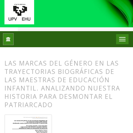
Inicio
Archivos
Núm. 22 (2019): Monográfico: Historias de v
LAS MARCAS DEL GÉNERO EN LAS
TRAYECTORIAS BIOGRÁFICAS DE
LAS MAESTRAS DE EDUCACIÓN
INFANTIL. ANALIZANDO NUESTRA
HISTORIA PARA DESMONTAR EL
PATRIARCADO
##plugins.themes.bootstrap3.article.
##plugins.themes.bootstrap3.article.