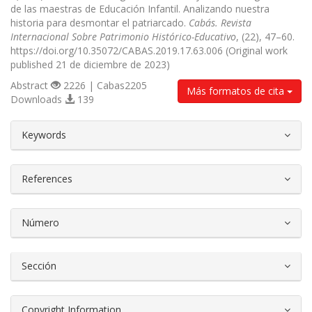
de las maestras de Educación Infantil. Analizando nuestra
historia para desmontar el patriarcado.
Cabás. Revista
Internacional Sobre Patrimonio Histórico-Educativo
, (22), 47–60.
https://doi.org/10.35072/CABAS.2019.17.63.006 (Original work
published 21 de diciembre de 2023)
Abstract
2226 | Cabas2205
Más formatos de cita
Downloads
139
##plugins.themes.bootstrap3.article.d
Keywords
References
Número
Sección
Copyright Information