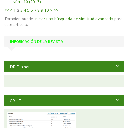
Núm. 10 (2013)
<<
<
1
2
3
4
5
6
7
8
9
10
>
>>
También puede
Iniciar una búsqueda de similitud avanzada
para
este artículo.
INFORMACIÓN DE LA REVISTA
IDR Dialnet
JCR-JIF