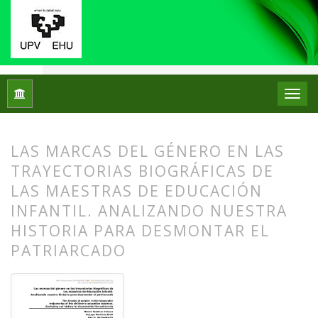
Inicio
Archivos
Núm. 22 (2019): Monográfico: Historias de v
LAS MARCAS DEL GÉNERO EN LAS
TRAYECTORIAS BIOGRÁFICAS DE
LAS MAESTRAS DE EDUCACIÓN
INFANTIL. ANALIZANDO NUESTRA
HISTORIA PARA DESMONTAR EL
PATRIARCADO
##plugins.themes.bootstrap3.article.
##plugins.themes.bootstrap3.article.