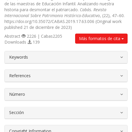
de las maestras de Educación Infantil. Analizando nuestra
historia para desmontar el patriarcado.
Cabás. Revista
Internacional Sobre Patrimonio Histórico-Educativo
, (22), 47–60.
https://doi.org/10.35072/CABAS.2019.17.63.006 (Original work
published 21 de diciembre de 2023)
Abstract
2226 | Cabas2205
Más formatos de cita
Downloads
139
##plugins.themes.bootstrap3.article.d
Keywords
References
Número
Sección
Copyright Information