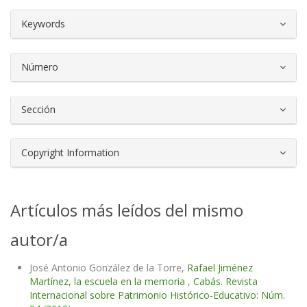
##plugins.themes.bootstrap3.article.d
Keywords
Número
Sección
Copyright Information
Artículos más leídos del mismo
autor/a
José Antonio González de la Torre,
Rafael Jiménez
Martínez, la escuela en la memoria
,
Cabás. Revista
Internacional sobre Patrimonio Histórico-Educativo: Núm.