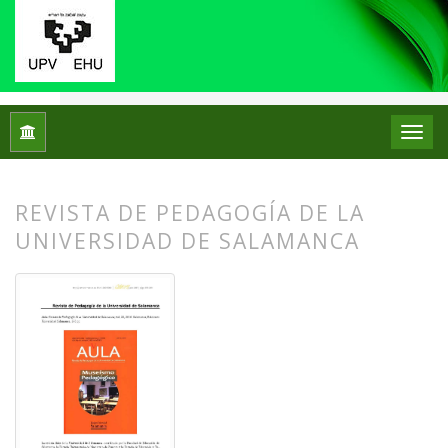
Inicio
Archivos
Núm. 17 (2017)
Reseñas bibliográficas
REVISTA DE PEDAGOGÍA DE LA
UNIVERSIDAD DE SALAMANCA
##plugins.themes.bootstrap3.article.
##plugins.themes.bootstrap3.article.