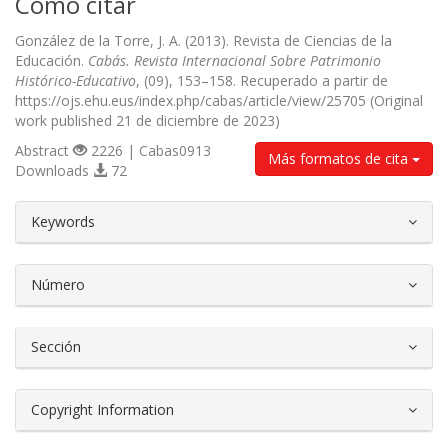
Cómo citar
González de la Torre, J. A. (2013). Revista de Ciencias de la
Educación.
Cabás. Revista Internacional Sobre Patrimonio
Histórico-Educativo
, (09), 153–158. Recuperado a partir de
https://ojs.ehu.eus/index.php/cabas/article/view/25705 (Original
work published 21 de diciembre de 2023)
Abstract
2226 | Cabas0913
Más formatos de cita
Downloads
72
##plugins.themes.bootstrap3.article.d
Keywords
Número
Sección
Copyright Information