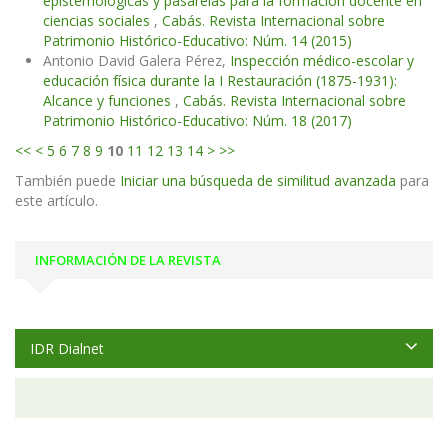
epistemológicas y pasarelas para la formación docente en
ciencias sociales
,
Cabás. Revista Internacional sobre
Patrimonio Histórico-Educativo: Núm. 14 (2015)
Antonio David Galera Pérez,
Inspección médico-escolar y
educación física durante la I Restauración (1875-1931):
Alcance y funciones
,
Cabás. Revista Internacional sobre
Patrimonio Histórico-Educativo: Núm. 18 (2017)
<<
<
5
6
7
8
9
10
11
12
13
14
>
>>
También puede
Iniciar una búsqueda de similitud avanzada
para
este artículo.
INFORMACIÓN DE LA REVISTA
IDR Dialnet