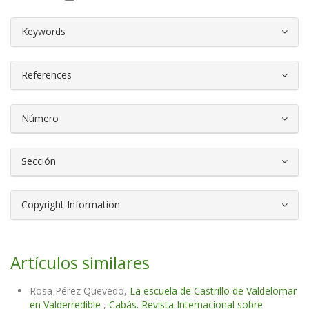
##plugins.themes.bootstrap3.article.d
Keywords
References
Número
Sección
Copyright Information
Artículos similares
Rosa Pérez Quevedo,
La escuela de Castrillo de Valdelomar
en Valderredible
,
Cabás. Revista Internacional sobre