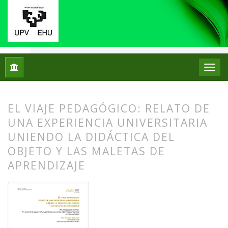
Inicio
Archivos
Núm. 31 (2024): Monográfico: Didáctica del 
EL VIAJE PEDAGÓGICO: RELATO DE
UNA EXPERIENCIA UNIVERSITARIA
UNIENDO LA DIDÁCTICA DEL
OBJETO Y LAS MALETAS DE
APRENDIZAJE
##plugins.themes.bootstrap3.article.
##plugins.themes.bootstrap3.article.