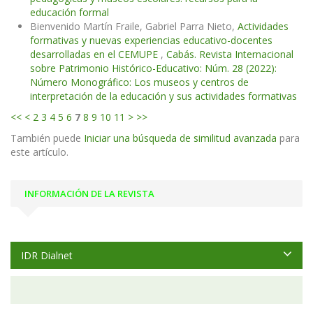
educación formal
Bienvenido Martín Fraile, Gabriel Parra Nieto,
Actividades
formativas y nuevas experiencias educativo-docentes
desarrolladas en el CEMUPE
,
Cabás. Revista Internacional
sobre Patrimonio Histórico-Educativo: Núm. 28 (2022):
Número Monográfico: Los museos y centros de
interpretación de la educación y sus actividades formativas
<<
<
2
3
4
5
6
7
8
9
10
11
>
>>
También puede
Iniciar una búsqueda de similitud avanzada
para
este artículo.
INFORMACIÓN DE LA REVISTA
IDR Dialnet