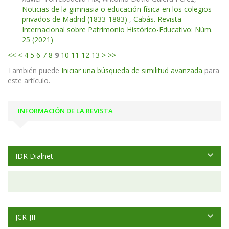
Noticias de la gimnasia o educación física en los colegios
privados de Madrid (1833-1883)
,
Cabás. Revista
Internacional sobre Patrimonio Histórico-Educativo: Núm.
25 (2021)
<<
<
4
5
6
7
8
9
10
11
12
13
>
>>
También puede
Iniciar una búsqueda de similitud avanzada
para
este artículo.
INFORMACIÓN DE LA REVISTA
IDR Dialnet
JCR-JIF