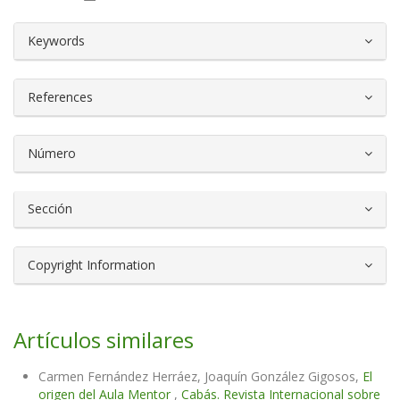
##plugins.themes.bootstrap3.article.d
Keywords
References
Número
Sección
Copyright Information
Artículos similares
Carmen Fernández Herráez, Joaquín González Gigosos,
El
origen del Aula Mentor
,
Cabás. Revista Internacional sobre