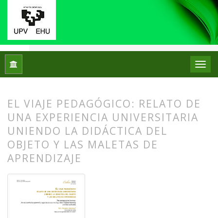
Inicio
Archivos
Núm. 31 (2024): Monográfico: Didáctica del 
EL VIAJE PEDAGÓGICO: RELATO DE
UNA EXPERIENCIA UNIVERSITARIA
UNIENDO LA DIDÁCTICA DEL
OBJETO Y LAS MALETAS DE
APRENDIZAJE
##plugins.themes.bootstrap3.article.
##plugins.themes.bootstrap3.article.