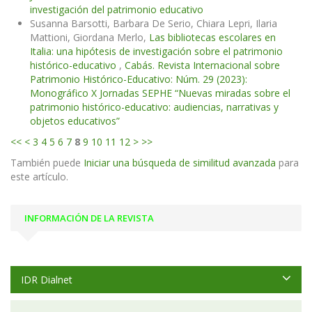
investigación del patrimonio educativo
Susanna Barsotti, Barbara De Serio, Chiara Lepri, Ilaria
Mattioni, Giordana Merlo,
Las bibliotecas escolares en
Italia: una hipótesis de investigación sobre el patrimonio
histórico-educativo
,
Cabás. Revista Internacional sobre
Patrimonio Histórico-Educativo: Núm. 29 (2023):
Monográfico X Jornadas SEPHE “Nuevas miradas sobre el
patrimonio histórico-educativo: audiencias, narrativas y
objetos educativos”
<<
<
3
4
5
6
7
8
9
10
11
12
>
>>
También puede
Iniciar una búsqueda de similitud avanzada
para
este artículo.
INFORMACIÓN DE LA REVISTA
IDR Dialnet