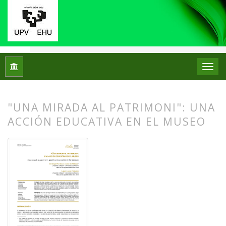
Inicio
Archivos
Núm. 31 (2024): Monográfico: Didáctica del 
"UNA MIRADA AL PATRIMONI": UNA
ACCIÓN EDUCATIVA EN EL MUSEO
##plugins.themes.bootstrap3.article.
##plugins.themes.bootstrap3.article.