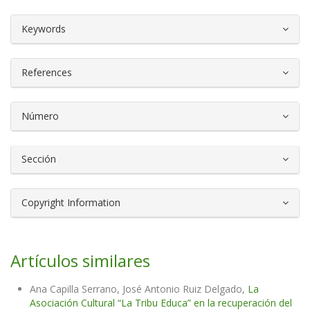
##plugins.themes.bootstrap3.article.d
Keywords
References
Número
Sección
Copyright Information
Artículos similares
Ana Capilla Serrano, José Antonio Ruiz Delgado,
La
Asociación Cultural “La Tribu Educa” en la recuperación del