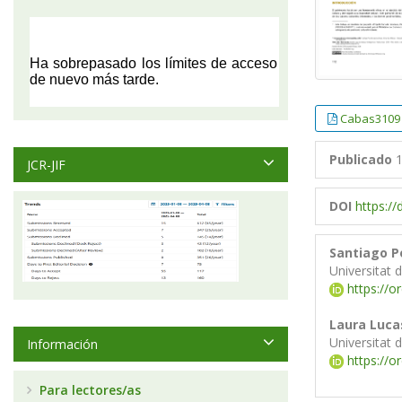
Cabas3109
Publicado
1
JCR-JIF
DOI
https:/
Santiago P
Universitat 
https://o
Laura Luca
Universitat 
Información
https://o
Para lectores/as