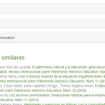
nformation
 similares
res Ruiz de Lacanal,
El patrimonio cultural y la educación: apreciacio
abás. Revista Internacional sobre Patrimonio Histórico-Educativo: Nú
uichot Reina,
Cine e historia reciente de la educación española relato
ista Internacional sobre Patrimonio Histórico-Educativo: Núm. 11 (20
s Traver Martí, Mark Lapiedra Ortega , Tomás Segarra Arnau,
El lab
nal sobre Patrimonio Histórico-Educativo: Núm. 32 (2024)
na Gil,
Los archivos universitarios: Instituciones básicas para la histo
Educativo: Núm. 11 (2014)
Orellana Rivera,
Identidades y memorias en diálogo con la comunida