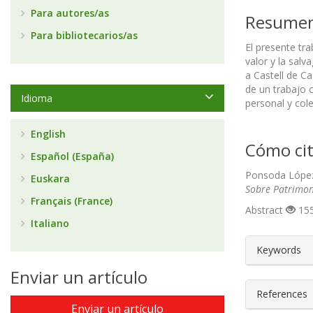
Para autores/as
Resume
Para bibliotecarios/as
El presente tra
valor y la salv
a Castell de Ca
de un trabajo 
Idioma
personal y cole
English
Cómo cit
Español (España)
Ponsoda López 
Euskara
Sobre Patrimon
Français (France)
Abstract
155
Italiano
##plugin
Keywords
Enviar un artículo
References
Enviar un artículo