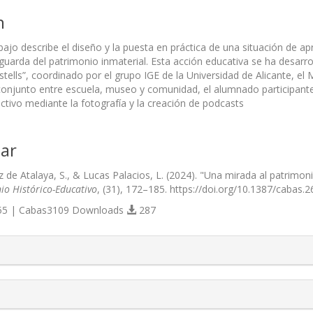
n
bajo describe el diseño y la puesta en práctica de una situación de a
aguarda del patrimonio inmaterial. Esta acción educativa se ha desarro
stells”, coordinado por el grupo IGE de la Universidad de Alicante, el Mi
conjunto entre escuela, museo y comunidad, el alumnado participant
ctivo mediante la fotografía y la creación de podcasts
ar
de Atalaya, S., & Lucas Palacios, L. (2024). "Una mirada al patrimon
io Histórico-Educativo
, (31), 172–185. https://doi.org/10.1387/cabas.
5 | Cabas3109 Downloads
287
s.themes.bootstrap3.article.details##