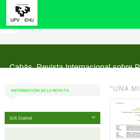
Inicio
Archivos
Núm. 31 (2024): Monográfico: D
Cabás. Revista Internacional sobre P
"UNA MI
INFORMACIÓN DE LA REVISTA
##plugin
##plugin
IDR Dialnet