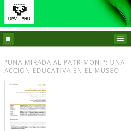
Inicio
Archivos
Núm. 31 (2024): Monográfico: Didáctica del 
"UNA MIRADA AL PATRIMONI": UNA
ACCIÓN EDUCATIVA EN EL MUSEO
##plugins.themes.bootstrap3.article.
##plugins.themes.bootstrap3.article.