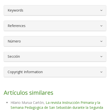
##plugins.themes.bootstrap3.article.d
Keywords
References
Número
Sección
Copyright Information
Artículos similares
Hilario Murua Cartón,
La revista Instrucción Primaria y la
Semana Pedagogica de San Sebastián durante la Segunda