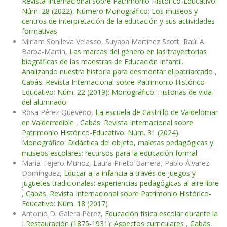
Revista Internacional sobre Patrimonio Histórico-Educativo:
Núm. 28 (2022): Número Monográfico: Los museos y
centros de interpretación de la educación y sus actividades
formativas
Miriam Sonlleva Velasco, Suyapa Martínez Scott, Raúl A.
Barba-Martín,
Las marcas del género en las trayectorias
biográficas de las maestras de Educación Infantil.
Analizando nuestra historia para desmontar el patriarcado
,
Cabás. Revista Internacional sobre Patrimonio Histórico-
Educativo: Núm. 22 (2019): Monográfico: Historias de vida
del alumnado
Rosa Pérez Quevedo,
La escuela de Castrillo de Valdelomar
en Valderredible
,
Cabás. Revista Internacional sobre
Patrimonio Histórico-Educativo: Núm. 31 (2024):
Monográfico: Didáctica del objeto, maletas pedagógicas y
museos escolares: recursos para la educación formal
María Tejero Muñoz, Laura Prieto Barrera, Pablo Álvarez
Domínguez,
Educar a la infancia a través de juegos y
juguetes tradicionales: experiencias pedagógicas al aire libre
,
Cabás. Revista Internacional sobre Patrimonio Histórico-
Educativo: Núm. 18 (2017)
Antonio D. Galera Pérez,
Educación física escolar durante la
I Restauración (1875-1931): Aspectos curriculares
,
Cabás.