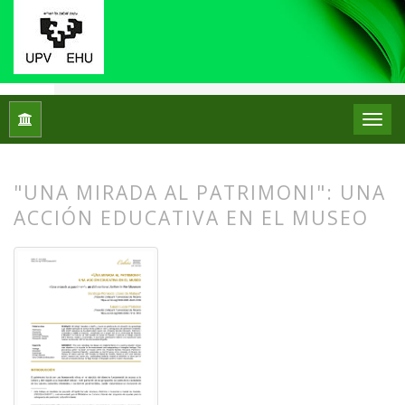
Inicio
Archivos
Núm. 31 (2024): Monográfico: Didáctica del 
"UNA MIRADA AL PATRIMONI": UNA
ACCIÓN EDUCATIVA EN EL MUSEO
##plugins.themes.bootstrap3.article.
##plugins.themes.bootstrap3.article.