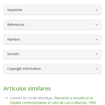
##plugins.themes.bootstrap3.article.d
Keywords
References
Número
Sección
Copyright Information
Artículos similares
Carmen M. Cerdá Mondéjar,
Educación y escuela en la
España contemporánea: el caso de Lorca (Murcia), 1900-