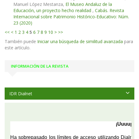
Manuel López Mestanza,
El Museo Andaluz de la
Educación, un proyecto hecho realidad
,
Cabás. Revista
Internacional sobre Patrimonio Histórico-Educativo: Núm.
23 (2020)
<<
<
1
2
3
4
5
6
7
8
9
10
>
>>
También puede
Iniciar una búsqueda de similitud avanzada
para
este artículo.
INFORMACIÓN DE LA REVISTA
IDR Dialnet