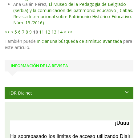
Ana Galán Pérez,
El Museo de la Pedagogía de Belgrado
(Serbia) y la comunicación del patrimonio educativo
,
Cabás.
Revista Internacional sobre Patrimonio Histórico-Educativo:
Núm. 15 (2016)
<<
<
5
6
7
8
9
10
11
12
13
14
>
>>
También puede
Iniciar una búsqueda de similitud avanzada
para
este artículo.
INFORMACIÓN DE LA REVISTA
IDR Dialnet