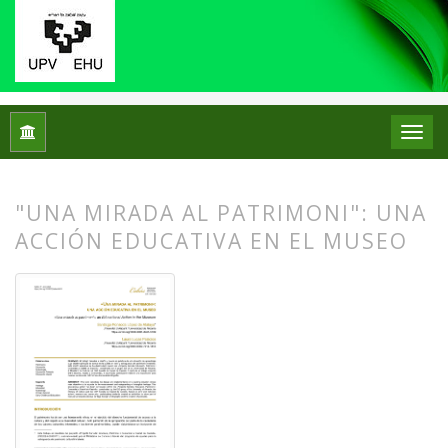
Inicio
Archivos
Núm. 31 (2024): Monográfico: Didáctica del 
"UNA MIRADA AL PATRIMONI": UNA
ACCIÓN EDUCATIVA EN EL MUSEO
##plugins.themes.bootstrap3.article.
##plugins.themes.bootstrap3.article.