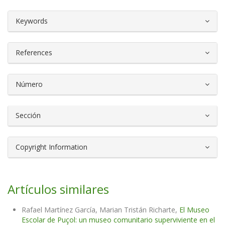
##plugins.themes.bootstrap3.article.d
Keywords
References
Número
Sección
Copyright Information
Artículos similares
Rafael Martínez García, Marian Tristán Richarte,
El Museo
Escolar de Puçol: un museo comunitario superviviente en el