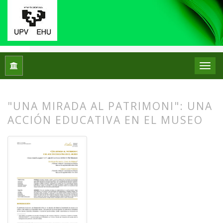
Inicio
Archivos
Núm. 31 (2024): Monográfico: Didáctica del 
"UNA MIRADA AL PATRIMONI": UNA
ACCIÓN EDUCATIVA EN EL MUSEO
##plugins.themes.bootstrap3.article.
##plugins.themes.bootstrap3.article.