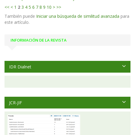
<<
<
1
2
3
4
5
6
7
8
9
10
>
>>
También puede
Iniciar una búsqueda de similitud avanzada
para
este artículo.
INFORMACIÓN DE LA REVISTA
IDR Dialnet
JCR-JIF