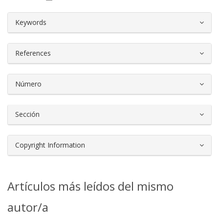
##plugins.themes.bootstrap3.article.d
Keywords
References
Número
Sección
Copyright Information
Artículos más leídos del mismo
autor/a