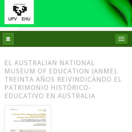
Inicio
Archivos
Núm. 33 (2025)
Centros de Patrimonio Hi
EL AUSTRALIAN NATIONAL
MUSEUM OF EDUCATION (ANME).
TREINTA AÑOS REIVINDICANDO EL
PATRIMONIO HISTÓRICO-
EDUCATIVO EN AUSTRALIA
##plugins.themes.bootstrap3.article.
##plugins.themes.bootstrap3.article.