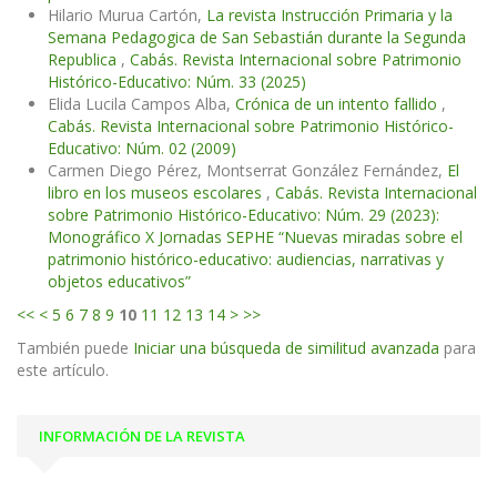
Hilario Murua Cartón,
La revista Instrucción Primaria y la
Semana Pedagogica de San Sebastián durante la Segunda
Republica
,
Cabás. Revista Internacional sobre Patrimonio
Histórico-Educativo: Núm. 33 (2025)
Elida Lucila Campos Alba,
Crónica de un intento fallido
,
Cabás. Revista Internacional sobre Patrimonio Histórico-
Educativo: Núm. 02 (2009)
Carmen Diego Pérez, Montserrat González Fernández,
El
libro en los museos escolares
,
Cabás. Revista Internacional
sobre Patrimonio Histórico-Educativo: Núm. 29 (2023):
Monográfico X Jornadas SEPHE “Nuevas miradas sobre el
patrimonio histórico-educativo: audiencias, narrativas y
objetos educativos”
<<
<
5
6
7
8
9
10
11
12
13
14
>
>>
También puede
Iniciar una búsqueda de similitud avanzada
para
este artículo.
INFORMACIÓN DE LA REVISTA