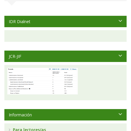
IDR Dialnet
JCR-JIF
Información
Para lectores/as