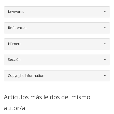
##plugins.themes.bootstrap3.article.d
Keywords
References
Número
Sección
Copyright Information
Artículos más leídos del mismo
autor/a