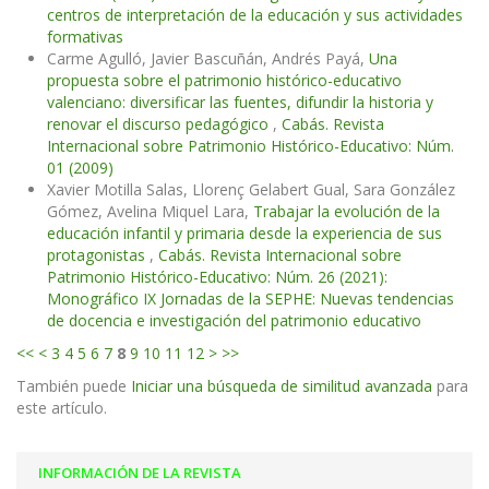
centros de interpretación de la educación y sus actividades
formativas
Carme Agulló, Javier Bascuñán, Andrés Payá,
Una
propuesta sobre el patrimonio histórico-educativo
valenciano: diversificar las fuentes, difundir la historia y
renovar el discurso pedagógico
,
Cabás. Revista
Internacional sobre Patrimonio Histórico-Educativo: Núm.
01 (2009)
Xavier Motilla Salas, Llorenç Gelabert Gual, Sara González
Gómez, Avelina Miquel Lara,
Trabajar la evolución de la
educación infantil y primaria desde la experiencia de sus
protagonistas
,
Cabás. Revista Internacional sobre
Patrimonio Histórico-Educativo: Núm. 26 (2021):
Monográfico IX Jornadas de la SEPHE: Nuevas tendencias
de docencia e investigación del patrimonio educativo
<<
<
3
4
5
6
7
8
9
10
11
12
>
>>
También puede
Iniciar una búsqueda de similitud avanzada
para
este artículo.
INFORMACIÓN DE LA REVISTA