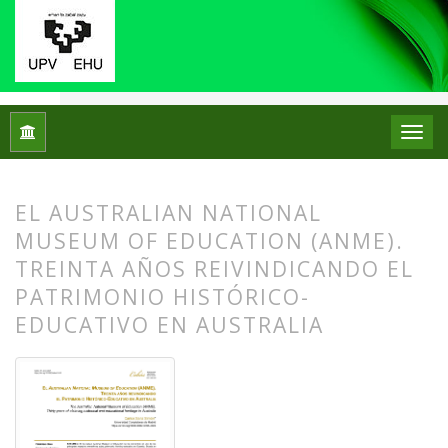
Inicio
Archivos
Núm. 33 (2025)
Centros de Patrimonio Hi
EL AUSTRALIAN NATIONAL
MUSEUM OF EDUCATION (ANME).
TREINTA AÑOS REIVINDICANDO EL
PATRIMONIO HISTÓRICO-
EDUCATIVO EN AUSTRALIA
##plugins.themes.bootstrap3.article.
##plugins.themes.bootstrap3.article.