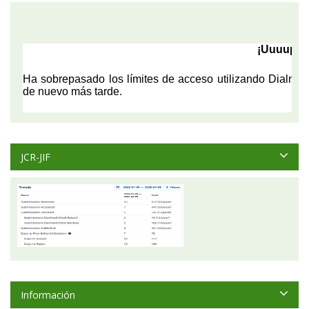
JCR-JIF
Información