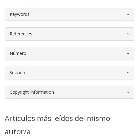
##plugins.themes.bootstrap3.article.d
Keywords
References
Número
Sección
Copyright Information
Artículos más leídos del mismo
autor/a