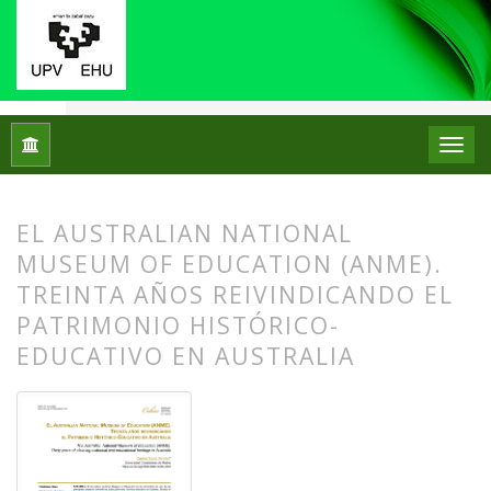
Inicio
Archivos
Núm. 33 (2025)
Centros de Patrimonio Hi
EL AUSTRALIAN NATIONAL
MUSEUM OF EDUCATION (ANME).
TREINTA AÑOS REIVINDICANDO EL
PATRIMONIO HISTÓRICO-
EDUCATIVO EN AUSTRALIA
##plugins.themes.bootstrap3.article.
##plugins.themes.bootstrap3.article.