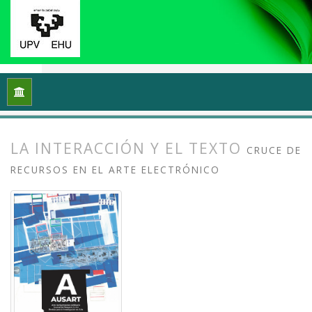
Inicio
Archivos
Vol. 10 Núm. 1 (2022): Escribir de arte / Esc
LA INTERACCIÓN Y EL TEXTO
CRUCE DE
RECURSOS EN EL ARTE ELECTRÓNICO
##plugins.themes.bootstrap3.article.
##plugins.themes.bootstrap3.article.