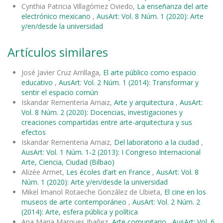
Cynthia Patricia Villagómez Oviedo,
La enseñanza del arte
electrónico mexicano
,
AusArt: Vol. 8 Núm. 1 (2020): Arte
y/en/desde la universidad
Artículos similares
José Javier Cruz Arrillaga,
El arte público como espacio
educativo
,
AusArt: Vol. 2 Núm. 1 (2014): Transformar y
sentir el espacio común
Iskandar Rementeria Arnaiz,
Arte y arquitectura
,
AusArt:
Vol. 8 Núm. 2 (2020): Docencias, investigaciones y
creaciones compartidas entre arte-arquitectura y sus
efectos
Iskandar Rementeria Arnaiz,
Del laboratorio a la ciudad
,
AusArt: Vol. 1 Núm. 1-2 (2013): I Congreso Internacional
Arte, Ciencia, Ciudad (Bilbao)
Alizée Armet,
Les écoles d’art en France
,
AusArt: Vol. 8
Núm. 1 (2020): Arte y/en/desde la universidad
Mikel Imanol Rotaeche González de Ubieta,
El cine en los
museos de arte contemporáneo
,
AusArt: Vol. 2 Núm. 2
(2014): Arte, esfera pública y política
Ana Maria Marques Ibañez,
Arte comunitario
,
AusArt: Vol. 6