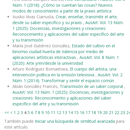
Núm. 1 (2018): ¿Cómo se cuentan las cosas? Nuevos
modos de conocimiento a partir de la praxis artística
Isusko Vivas Ciarrusta,
Crear, enseñar, transmitir el arte;
desde su saber específico y su praxis
,
AusArt: Vol. 13 Núm.
1 (2025): Docencias, investigaciones y creaciones:
Reconocimiento y aplicaciones del saber específico del arte
y su transmisión
María José Gutiérrez González,
Estado del cultivo en el
binomio ciudad-huerta de Valencia por medio de
aplicaciones artísticas interactivas
,
AusArt: Vol. 8 Núm. 1
(2020): Arte y/en/desde la universidad
Arturo Rodríguez Bornaetxea,
El cuerpo del artista, una
intervención política en la emisión televisiva
,
AusArt: Vol. 2
Núm. 1 (2014): Transformar y sentir el espacio común
Abián González Francés,
Transmisión de un saber corporal
,
AusArt: Vol. 13 Núm. 1 (2025): Docencias, investigaciones y
creaciones: Reconocimiento y aplicaciones del saber
específico del arte y su transmisión
<<
<
1
2
3
4
5
6
7
8
9
10
11
12
13
14
15
16
17
18
19
20
21
22
23
2
También puede
Iniciar una búsqueda de similitud avanzada
para
este artículo.