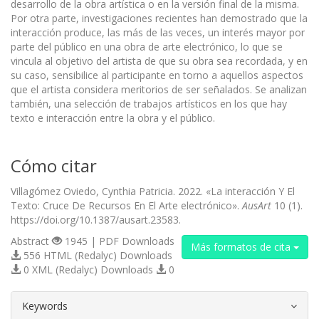
desarrollo de la obra artística o en la versión final de la misma.
Por otra parte, investigaciones recientes han demostrado que la
interacción produce, las más de las veces, un interés mayor por
parte del público en una obra de arte electrónico, lo que se
vincula al objetivo del artista de que su obra sea recordada, y en
su caso, sensibilice al participante en torno a aquellos aspectos
que el artista considera meritorios de ser señalados. Se analizan
también, una selección de trabajos artísticos en los que hay
texto e interacción entre la obra y el público.
Cómo citar
Villagómez Oviedo, Cynthia Patricia. 2022. «La interacción Y El
Texto: Cruce De Recursos En El Arte electrónico».
AusArt
10 (1).
https://doi.org/10.1387/ausart.23583.
Abstract
1945 | PDF Downloads
Más formatos de cita
556 HTML (Redalyc) Downloads
0 XML (Redalyc) Downloads
0
##plugins.themes.bootstrap3.article.d
Keywords