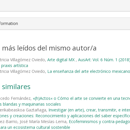
nformation
s más leídos del mismo autor/a
tricia Villagómez Oviedo,
Arte digital MX
,
AusArt: Vol. 6 Núm. 1 (20
 praxis artística
tricia Villagómez Oviedo,
La enseñanza del arte electrónico mexican
 similares
alcedo Fernández,
«(h)Actos« o Cómo el arte se convierte en una tec
s blandas y maquinarias sociales
erikabeaskoa Gaztañaga,
Investigar (en arte), crear, transmitir, e in
iones y creaciones: Reconocimiento y aplicaciones del saber específic
rez-Barrio, José María Mesías-Lema,
Ecofeminismos y contra-pedagog
 para un ecosistema cultural sostenible