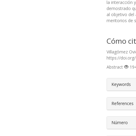
la interacción 
demostrado que
al objetivo del
meritorios de s
Cómo cit
Villagómez Ovie
https://doi.org
Abstract
194
##plugin
Keywords
References
Número