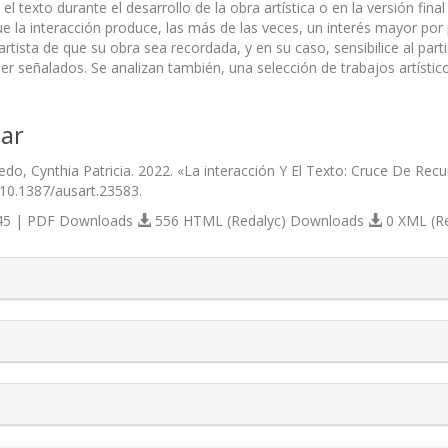
y el texto durante el desarrollo de la obra artística o en la versión fin
 la interacción produce, las más de las veces, un interés mayor por p
 artista de que su obra sea recordada, y en su caso, sensibilice al par
er señalados. Se analizan también, una selección de trabajos artísticos
ar
do, Cynthia Patricia. 2022. «La interacción Y El Texto: Cruce De Recu
/10.1387/ausart.23583.
5 | PDF Downloads
556 HTML (Redalyc) Downloads
0 XML (R
s.themes.bootstrap3.article.details##