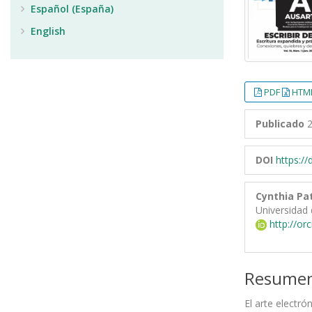
Español (España)
English
PDF
HTML
Publicado
2
DOI
https:/
Cynthia Pa
Universidad
http://or
Resume
El arte electr