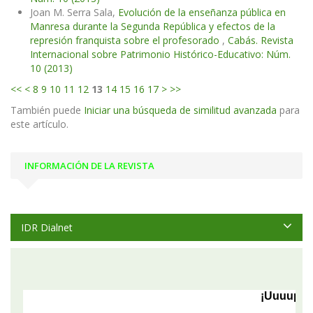
Joan M. Serra Sala,
Evolución de la enseñanza pública en
Manresa durante la Segunda República y efectos de la
represión franquista sobre el profesorado
,
Cabás. Revista
Internacional sobre Patrimonio Histórico-Educativo: Núm.
10 (2013)
<<
<
8
9
10
11
12
13
14
15
16
17
>
>>
También puede
Iniciar una búsqueda de similitud avanzada
para
este artículo.
INFORMACIÓN DE LA REVISTA
IDR Dialnet