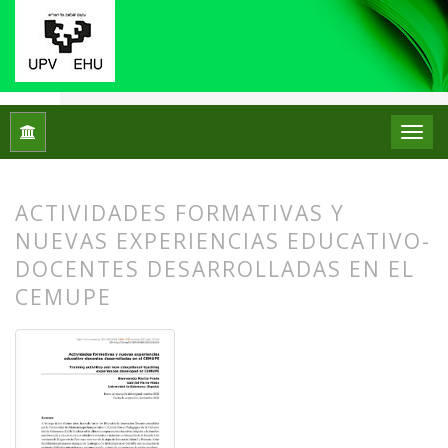
Inicio
Archivos
Núm. 28 (2022): Número Monográfico: Los mu
ACTIVIDADES FORMATIVAS Y
NUEVAS EXPERIENCIAS EDUCATIVO-
DOCENTES DESARROLLADAS EN EL
CEMUPE
##plugins.themes.bootstrap3.article.
##plugins.themes.bootstrap3.article.