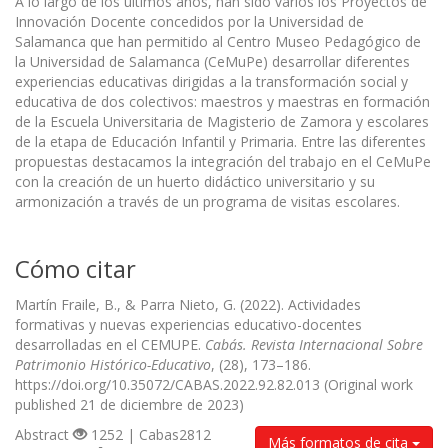
A lo largo de los últimos años, han sido varios los Proyectos de
Innovación Docente concedidos por la Universidad de
Salamanca que han permitido al Centro Museo Pedagógico de
la Universidad de Salamanca (CeMuPe) desarrollar diferentes
experiencias educativas dirigidas a la transformación social y
educativa de dos colectivos: maestros y maestras en formación
de la Escuela Universitaria de Magisterio de Zamora y escolares
de la etapa de Educación Infantil y Primaria. Entre las diferentes
propuestas destacamos la integración del trabajo en el CeMuPe
con la creación de un huerto didáctico universitario y su
armonización a través de un programa de visitas escolares.
Cómo citar
Martín Fraile, B., & Parra Nieto, G. (2022). Actividades
formativas y nuevas experiencias educativo-docentes
desarrolladas en el CEMUPE.
Cabás. Revista Internacional Sobre
Patrimonio Histórico-Educativo
, (28), 173–186.
https://doi.org/10.35072/CABAS.2022.92.82.013 (Original work
published 21 de diciembre de 2023)
Abstract
1252 | Cabas2812
Más formatos de cita