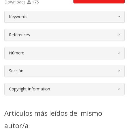
Downloads
175
##plugins.themes.bootstrap3.article.d
Keywords
References
Número
Sección
Copyright Information
Artículos más leídos del mismo
autor/a