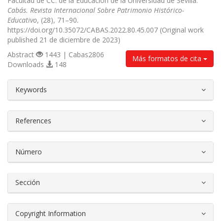
Facultad de CC. de la Educación de la Universidad de Sevilla.
Cabás. Revista Internacional Sobre Patrimonio Histórico-
Educativo
, (28), 71–90.
https://doi.org/10.35072/CABAS.2022.80.45.007 (Original work
published 21 de diciembre de 2023)
Abstract
1443 | Cabas2806
Más formatos de cita
Downloads
148
##plugins.themes.bootstrap3.article.d
Keywords
References
Número
Sección
Copyright Information