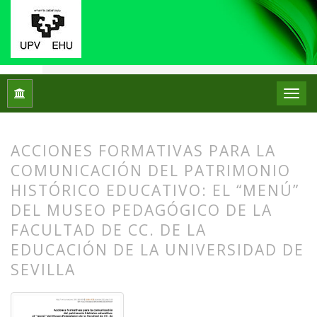
Inicio
Archivos
Núm. 28 (2022): Número Monográfico: Los mu
ACCIONES FORMATIVAS PARA LA
COMUNICACIÓN DEL PATRIMONIO
HISTÓRICO EDUCATIVO: EL “MENÚ”
DEL MUSEO PEDAGÓGICO DE LA
FACULTAD DE CC. DE LA
EDUCACIÓN DE LA UNIVERSIDAD DE
SEVILLA
##plugins.themes.bootstrap3.article.
##plugins.themes.bootstrap3.article.