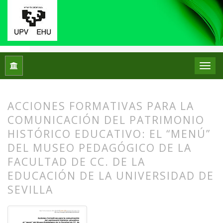
Inicio
Archivos
Núm. 28 (2022): Número Monográfico: Los mu
ACCIONES FORMATIVAS PARA LA
COMUNICACIÓN DEL PATRIMONIO
HISTÓRICO EDUCATIVO: EL “MENÚ”
DEL MUSEO PEDAGÓGICO DE LA
FACULTAD DE CC. DE LA
EDUCACIÓN DE LA UNIVERSIDAD DE
SEVILLA
##plugins.themes.bootstrap3.article.
##plugins.themes.bootstrap3.article.