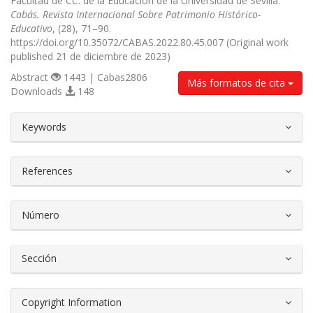
Facultad de CC. de la Educación de la Universidad de Sevilla.
Cabás. Revista Internacional Sobre Patrimonio Histórico-
Educativo
, (28), 71–90.
https://doi.org/10.35072/CABAS.2022.80.45.007 (Original work
published 21 de diciembre de 2023)
Abstract
1443 | Cabas2806
Más formatos de cita
Downloads
148
##plugins.themes.bootstrap3.article.d
Keywords
References
Número
Sección
Copyright Information