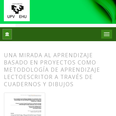
Inicio
Archivos
Núm. 24 (2020)
Artículos
UNA MIRADA AL APRENDIZAJE
BASADO EN PROYECTOS COMO
METODOLOGÍA DE APRENDIZAJE
LECTOESCRITOR A TRAVÉS DE
CUADERNOS Y DIBUJOS
##plugins.themes.bootstrap3.article.
##plugins.themes.bootstrap3.article.