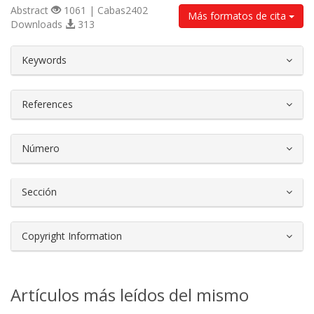
Abstract
1061 | Cabas2402
Más formatos de cita
Downloads
313
##plugins.themes.bootstrap3.article.d
Keywords
References
Número
Sección
Copyright Information
Artículos más leídos del mismo