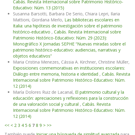
Cabás. Revista Internacional sobre Patrimonio Histórico-
Educativo: Núm. 13 (2015)
Susanna Barsotti, Barbara De Serio, Chiara Lepri, Ilaria
Mattioni, Giordana Merlo,
Las bibliotecas escolares en
Italia: una hipótesis de investigación sobre el patrimonio
histórico-educativo
,
Cabás. Revista Internacional sobre
Patrimonio Histórico-Educativo: Núm. 29 (2023):
Monográfico X Jornadas SEPHE “Nuevas miradas sobre el
patrimonio histórico-educativo: audiencias, narrativas y
objetos educativos”
Maria Cristina Menezes, Cássia A. Kirchner, Christine Müller,
Exposiciones conmemorativas en instituciones escolares:
Diálogo entre memoria, historia e identidad
,
Cabás. Revista
Internacional sobre Patrimonio Histórico-Educativo: Núm.
12 (2014)
María Dolores Ruiz de Lacanal,
El patrimonio cultural y la
educación: apreciaciones y reflexiones para la construcción
de una valoración social y cultural
,
Cabás. Revista
Internacional sobre Patrimonio Histórico-Educativo: Núm.
12 (2014)
<<
<
2
3
4
5
6
7
8
9
>
>>
También puede
Iniciar una búsqueda de similitud avanzada
para